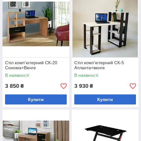
Стіл комп'ютерний СК-20
Стіл комп'ютерний СК-5
Сонома+Венге
Атланта+венге
В наявності
В наявності
3 850
3 930
₴
₴
Купити
Купити