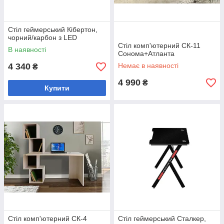
Стіл геймерський Кібертон,
чорний/карбон з LED
Стіл комп'ютерний СК-11
В наявності
Сонома+Атланта
4 340
Немає в наявності
₴
4 990
₴
Купити
Стіл комп'ютерний СК-4
Стіл геймерський Сталкер,