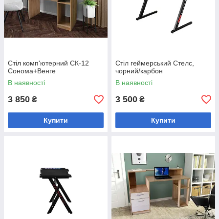
Стіл комп'ютерний СК-12
Стіл геймерський Стелс,
Сонома+Венге
чорний/карбон
В наявності
В наявності
3 850
3 500
₴
₴
Купити
Купити