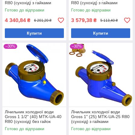
R80 (сухохід) з гайками
R80 (сухохід) з гайками
Готово до відправки
Готово до відправки
4 340,84
3 579,38
₴
₴
6 201,20 ₴
5 113,40 ₴
Купити
Купити
–30%
–30%
Лічильник холодної води
Лічильник холодної води
Gross 1 1/2" (40) MTK-UA-40
Gross 1" (25) MTK-UA-25 R80
R80 (сухохід) без гайок
(сухохід) з гайками
Готово до відправки
Готово до відправки