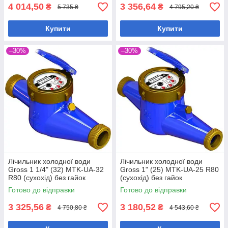
4 014,50
3 356,64
₴
₴
5 735 ₴
4 795,20 ₴
Купити
Купити
–30%
–30%
Лічильник холодної води
Лічильник холодної води
Gross 1 1/4" (32) MTK-UA-32
Gross 1" (25) MTK-UA-25 R80
R80 (сухохід) без гайок
(сухохід) без гайок
Готово до відправки
Готово до відправки
3 325,56
3 180,52
₴
₴
4 750,80 ₴
4 543,60 ₴