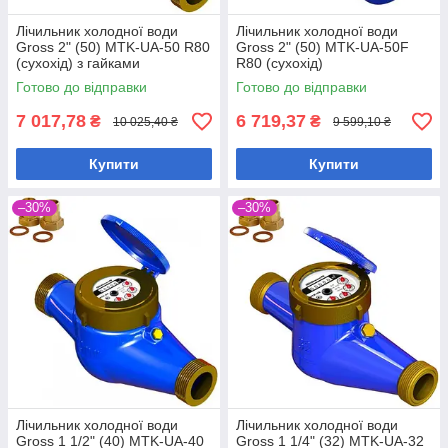
Лічильник холодної води
Лічильник холодної води
Gross 2" (50) MTK-UA-50 R80
Gross 2" (50) MTK-UA-50F
(сухохід) з гайками
R80 (сухохід)
Готово до відправки
Готово до відправки
7 017,78
6 719,37
₴
₴
10 025,40 ₴
9 599,10 ₴
Купити
Купити
–30%
–30%
Лічильник холодної води
Лічильник холодної води
Gross 1 1/2" (40) MTK-UA-40
Gross 1 1/4" (32) MTK-UA-32