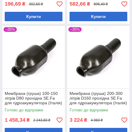
196,69
582,66
₴
₴
302,60 ₴
896,40 ₴
Купити
Купити
–35%
–35%
Мембрана (груша) 100-150
Мембрана (груша) 200-300
літрів D80 прохідна SE.Fa
літрів D160 прохідна SE.Fa
для гідроакумулятора (Італія)
для гідроакумулятора (Італія)
Готово до відправки
Готово до відправки
1 458,34
3 224
₴
₴
2 243,60 ₴
4 960 ₴