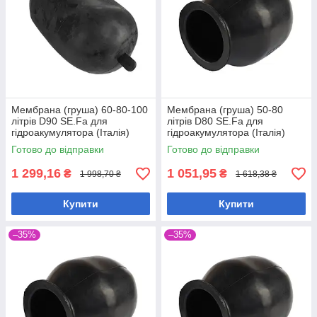
Мембрана (груша) 60-80-100
Мембрана (груша) 50-80
літрів D90 SE.Fa для
літрів D80 SE.Fa для
гідроакумулятора (Італія)
гідроакумулятора (Італія)
Готово до відправки
Готово до відправки
1 299,16
1 051,95
₴
₴
1 998,70 ₴
1 618,38 ₴
Купити
Купити
–35%
–35%