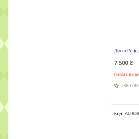
Ліжко Регін
7 500 ₴
Немає в ная
+380 (93
А0058