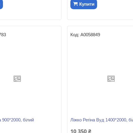
и
Купити
783
А0058849
а 900*2000, білий
Ліжко Регіна Вуд 1400*2000, б
10 350 ₴