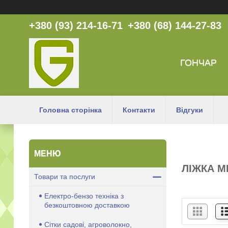
+380 (93) 214-16-71
+380 (68) 144-27-83
ГОНЧАР
Головна сторінка
Контакти
Відгуки
ЛІЖКА М
Товари та послуги
Електро-бензо техніка з
безкоштовною доставкою
Сітки садові, агроволокно,