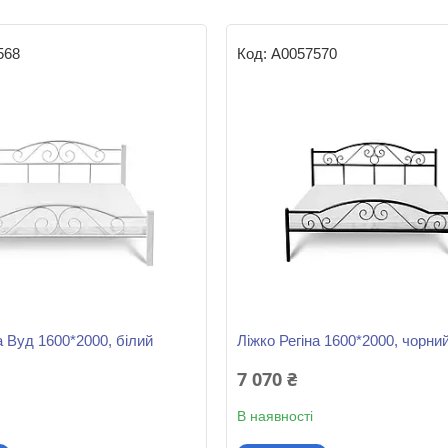
568
А0057570
а Вуд 1600*2000, білий
Ліжко Регіна 1600*2000, чорни
7 070 ₴
В наявності