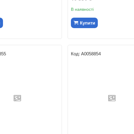
В наявності
и
Купити
855
А0058854