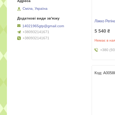
Сміла, Україна
Ліжко Регін
14021965gtp@gmail.com
5 540 ₴
+380932141671
+380932141671
Немає в ная
+380 (93
А0058