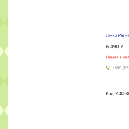
Ліжко Регін
6 490 ₴
Немає в ная
+380 (93
А0058