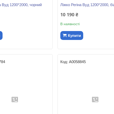
а Вуд 1200*2000, чорний
Ліжко Регіна Вуд 1200*2000, б
10 190 ₴
В наявності
и
Купити
784
А0058845