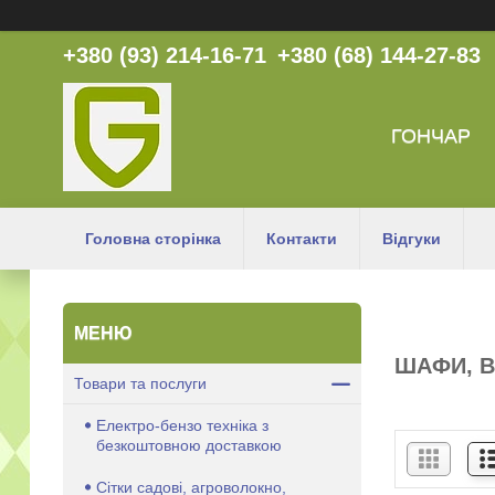
+380 (93) 214-16-71
+380 (68) 144-27-83
ГОНЧАР
Головна сторінка
Контакти
Відгуки
ШАФИ, В
Товари та послуги
Електро-бензо техніка з
безкоштовною доставкою
Сітки садові, агроволокно,