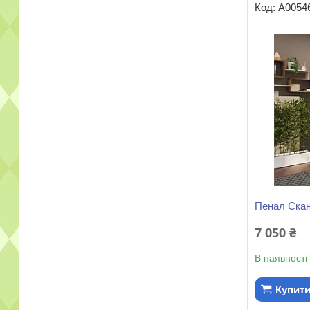
А0054
Пенал Скан
7 050 ₴
В наявності
Купит