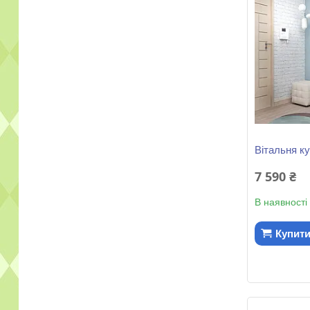
Вітальня к
7 590 ₴
В наявності
Купит