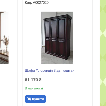
А0027020
Шафа Флоренція 3 дв, каштан
61 170 ₴
В наявності
Купити