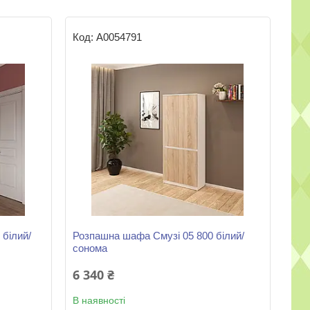
А0054791
білий/
Розпашна шафа Смузі 05 800 білий/
сонома
6 340 ₴
В наявності