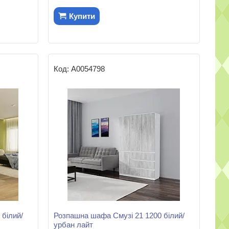
Купити
А0054798
білий/
Розпашна шафа Смузі 21 1200 білий/
урбан лайт