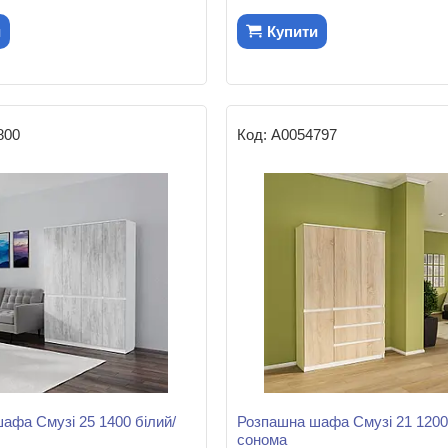
и
Купити
800
А0054797
афа Смузі 25 1400 білий/
Розпашна шафа Смузі 21 1200 
сонома