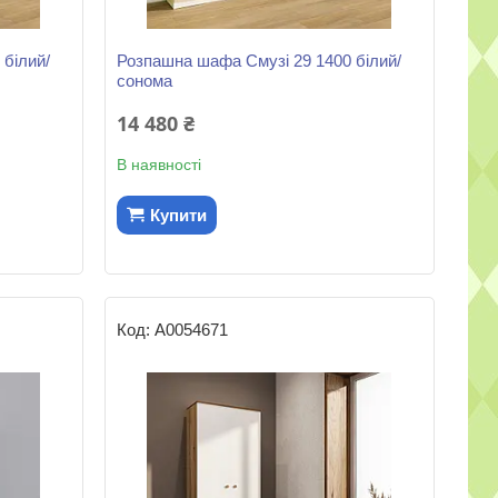
білий/
Розпашна шафа Смузі 29 1400 білий/
сонома
14 480 ₴
В наявності
Купити
А0054671