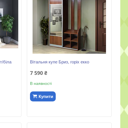
т/біла
Вітальня купе Бриз, горіх екко
7 590 ₴
В наявності
Купити