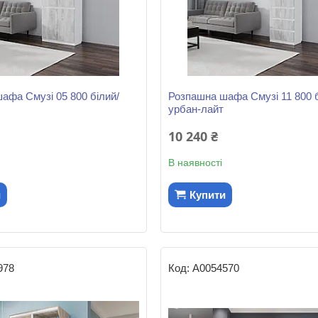
афа Смузі 05 800 білий/
Розпашна шафа Смузі 11 800 б
урбан-лайт
10 240 ₴
В наявності
и
Купити
978
А0054570