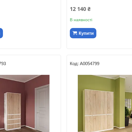
12 140 ₴
В наявності
и
Купити
793
А0054799