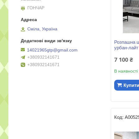
ГОНЧАР
Сміла, Україна
Розпашна ш
урбан-лайт
14021965gtp@gmail.com
+380932141671
7 100 ₴
+380932141671
В наявності
Купит
А0052