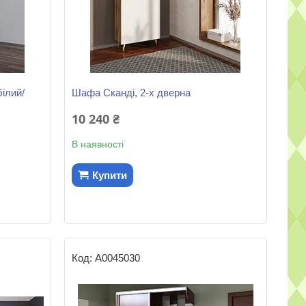
ілий/
Шафа Сканді, 2-х дверна
10 240 ₴
В наявності
Купити
А0045030