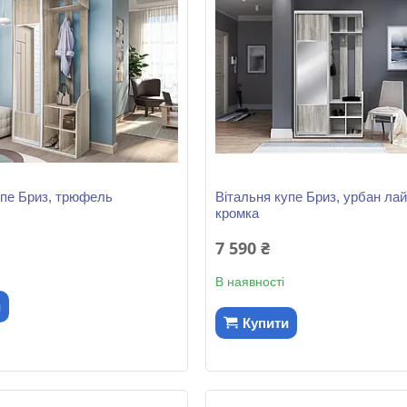
упе Бриз, трюфель
Вітальня купе Бриз, урбан лай
кромка
7 590 ₴
В наявності
и
Купити