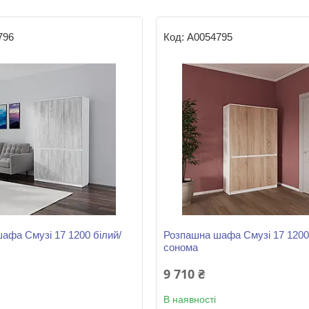
796
А0054795
афа Смузі 17 1200 білий/
Розпашна шафа Смузі 17 1200 
сонома
9 710 ₴
В наявності