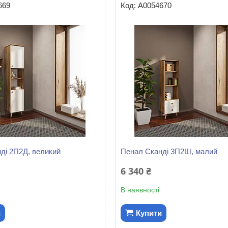
669
А0054670
ді 2П2Д, великий
Пенал Сканді 3П2Ш, малий
6 340 ₴
В наявності
и
Купити