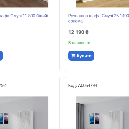
афа Смузі 11 800 білий/
Розпашна шафа Смузі 25 1400 
сонома
12 190 ₴
В наявності
и
Купити
792
А0054794