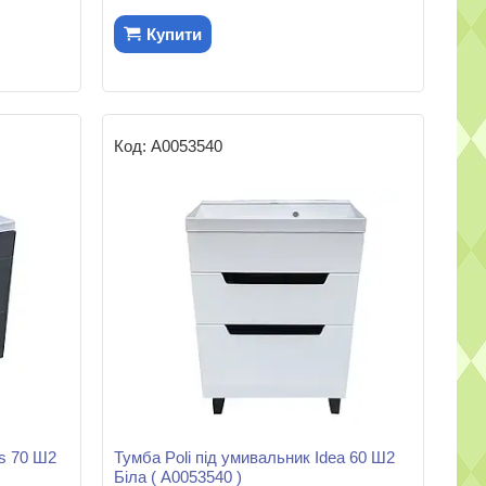
Купити
А0053540
rs 70 Ш2
Тумба Poli під умивальник Idea 60 Ш2
Біла ( А0053540 )