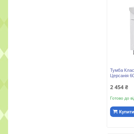
Тумба Клас
Церсанія 60
2 454 ₴
Готово до в
Купит