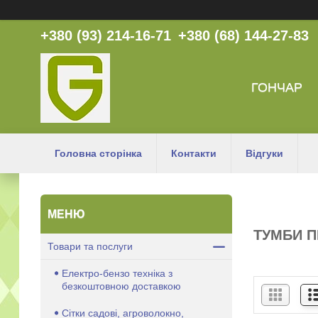
+380 (93) 214-16-71
+380 (68) 144-27-83
ГОНЧАР
Головна сторінка
Контакти
Відгуки
ТУМБИ П
Товари та послуги
Електро-бензо техніка з
безкоштовною доставкою
Сітки садові, агроволокно,