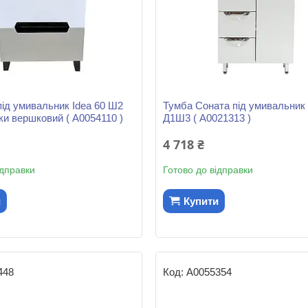
під умивальник Idea 60 Ш2
Тумба Соната під умивальник
и вершковий ( А0054110 )
Д1Ш3 ( А0021313 )
4 718 ₴
ідправки
Готово до відправки
и
Купити
448
А0055354