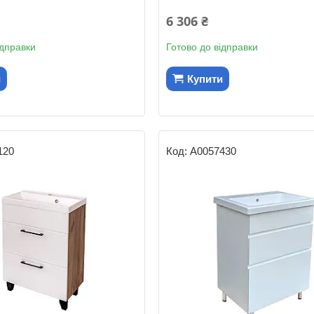
6 306 ₴
ідправки
Готово до відправки
и
Купити
120
А0057430