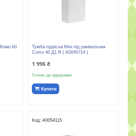
 Комо 60
Тумба підвісна Міні під умивальник
Como 40 Д1 R ( А0045714 )
1 996 ₴
Готово до відправки
Купити
А0054115