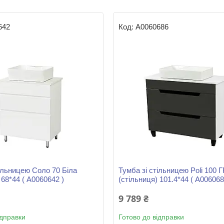
642
А0060686
тільницею Соло 70 Біла
Тумба зі стільницею Poli 100 
 68*44 ( А0060642 )
(стільниця) 101.4*44 ( А006068
9 789 ₴
ідправки
Готово до відправки