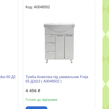
А0048502
dea 60 Д2
Тумба Анжеліка під умивальник Freja
65 Д2Ш3 ( А0048502 )
4 456 ₴
Готово до відправки