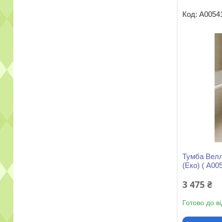
А0054
Тумба Велл
(Еко) ( А00
3 475 ₴
Готово до в