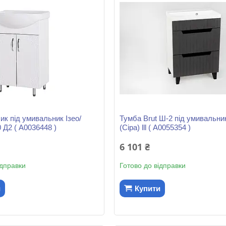
ик під умивальник Ізео/
Тумба Brut Ш-2 під умивальни
 Д2 ( А0036448 )
(Сіра) lll ( А0055354 )
6 101 ₴
ідправки
Готово до відправки
и
Купити