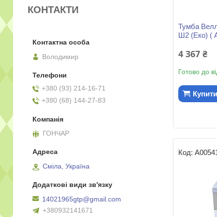
КОНТАКТИ
Тумба Велл
Ш2 (Еко) ( 
4 367 ₴
Володимир
Готово до в
+380 (93) 214-16-71
Купит
+380 (68) 144-27-83
ГОНЧАР
А0054
Сміла, Україна
14021965gtp@gmail.com
+380932141671