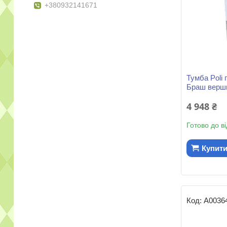
+380932141671
Тумба Poli 
Браш вершк
4 948 ₴
Готово до в
Купит
А0036