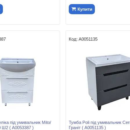
и
Купити
387
А0051135
ліка під умивальник Mito/
Тумба Poli під умивальник Ce
0 Ш2 ( А0053387 )
Граніт ( А0051135 )