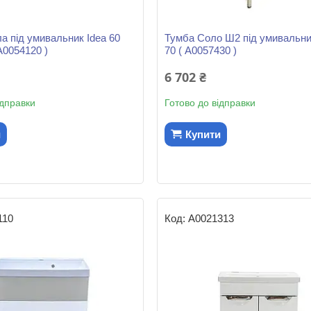
а під умивальник Idea 60
Тумба Соло Ш2 під умивальн
А0054120 )
70 ( А0057430 )
6 702 ₴
ідправки
Готово до відправки
и
Купити
110
А0021313