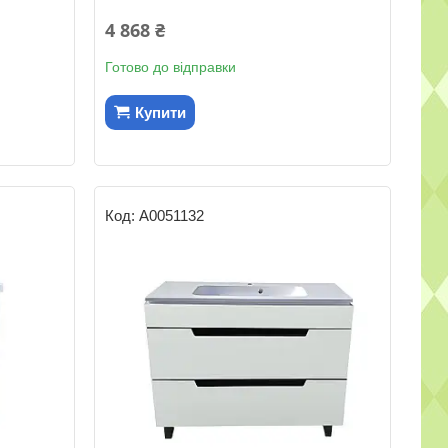
4 868 ₴
Готово до відправки
Купити
А0051132