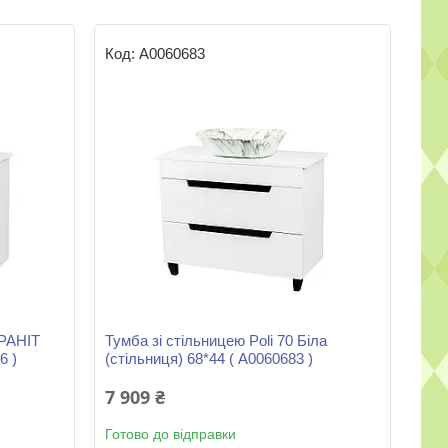
А0060683
ГРАНІТ
Тумба зі стільницею Poli 70 Біла
6 )
(стільниця) 68*44 ( А0060683 )
7 909 ₴
Готово до відправки