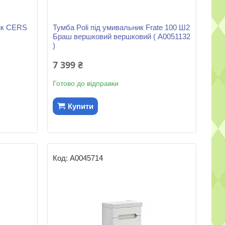
ик CERS
Тумба Poli під умивальник Frate 100 Ш2
Браш вершковий вершковий ( А0051132
)
7 399 ₴
Готово до відправки
Купити
А0045714