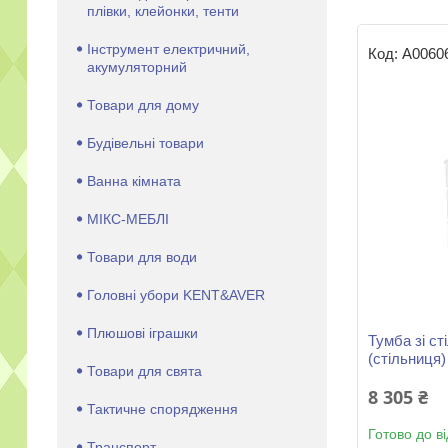
плівки, клейонки, тенти
Інструмент електричний,
А0060
акумуляторний
Товари для дому
Будівельні товари
Ванна кімната
МІКС-МЕБЛІ
Товари для води
Головні убори KENT&AVER
Плюшові іграшки
Тумба зі с
(стільниця)
Товари для свята
8 305 ₴
Тактичне спорядження
Готово до в
Транспорт