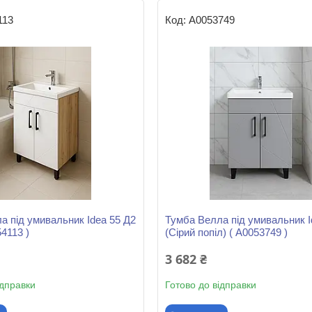
113
А0053749
а під умивальник Idea 55 Д2
Тумба Велла під умивальник I
54113 )
(Сірий попіл) ( А0053749 )
3 682 ₴
ідправки
Готово до відправки