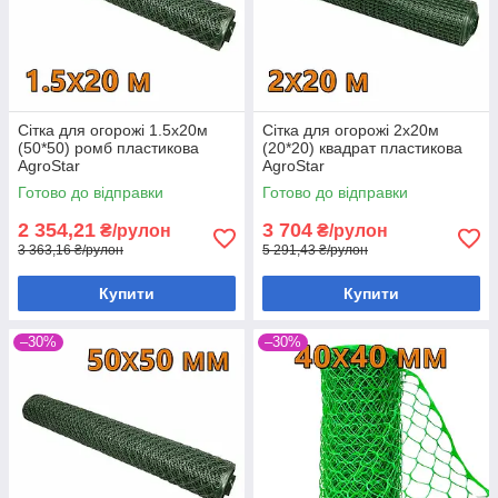
Сітка для огорожі 1.5х20м
Сітка для огорожі 2х20м
(50*50) ромб пластикова
(20*20) квадрат пластикова
AgroStar
AgroStar
Готово до відправки
Готово до відправки
2 354,21
3 704
₴/рулон
₴/рулон
3 363,16 ₴/рулон
5 291,43 ₴/рулон
Купити
Купити
–30%
–30%