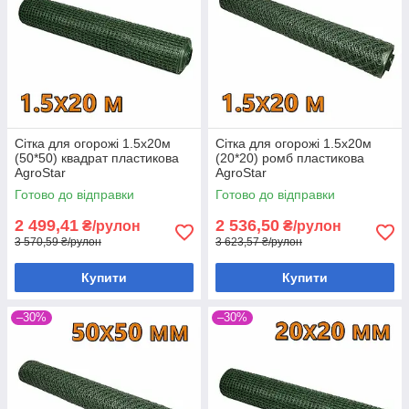
Сітка для огорожі 1.5х20м
Сітка для огорожі 1.5х20м
(50*50) квадрат пластикова
(20*20) ромб пластикова
AgroStar
AgroStar
Готово до відправки
Готово до відправки
2 499,41
2 536,50
₴/рулон
₴/рулон
3 570,59 ₴/рулон
3 623,57 ₴/рулон
Купити
Купити
–30%
–30%