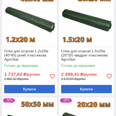
Сітка для огорожі 1.2х20м
Сітка для огорожі 1.5х20м
(40*40) ромб пластикова
(20*20) квадрат пластикова
AgroStar
AgroStar
Готово до відправки
Готово до відправки
1 737,62
2 499,41
₴/рулон
₴/рулон
2 482,32 ₴/рулон
3 570,59 ₴/рулон
Купити
Купити
–30%
–30%