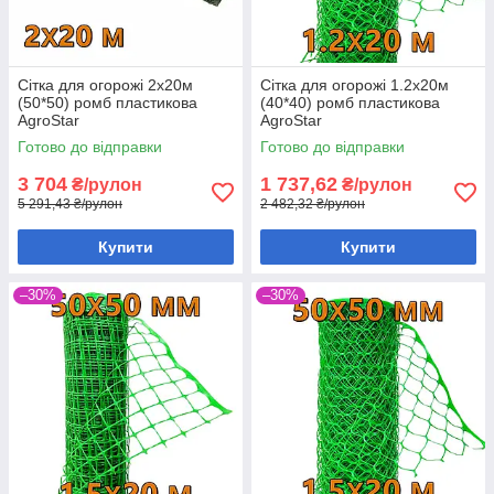
Сітка для огорожі 2х20м
Сітка для огорожі 1.2х20м
(50*50) ромб пластикова
(40*40) ромб пластикова
AgroStar
AgroStar
Готово до відправки
Готово до відправки
3 704
1 737,62
₴/рулон
₴/рулон
5 291,43 ₴/рулон
2 482,32 ₴/рулон
Купити
Купити
–30%
–30%