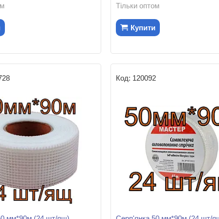
ом
Тільки оптом
и
Купити
728
120092
50 мм*90м (24 шт/ящ)
Серп'янка 50 мм*90м (24 шт/я