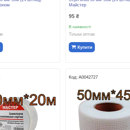
коном
Майстер
95 ₴
В наявності
ом
Тільки оптом
и
Купити
1
А0042727