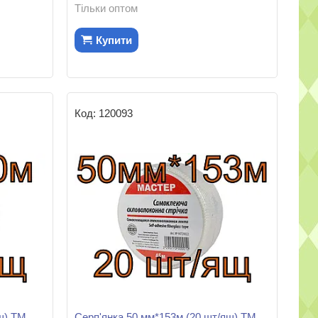
Тільки оптом
Купити
120093
щ) ТМ
Серп'янка 50 мм*153м (20 шт/ящ) ТМ