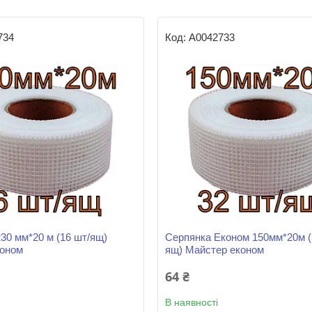
734
А0042733
230 мм*20 м (16 шт/ящ)
Серпянка Економ 150мм*20м (
коном
ящ) Майстер економ
64 ₴
В наявності