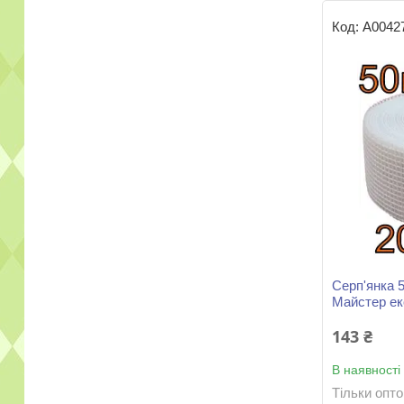
А0042
Серп'янка 
Майстер е
143 ₴
В наявності
Тільки опт