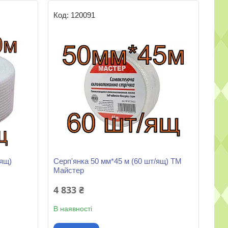
120091
/ящ)
Серп'янка 50 мм*45 м (60 шт/ящ) ТМ
Майстер
4 833 ₴
В наявності