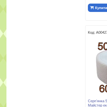
Купит
А0042
Серп'янка 
Майстер е