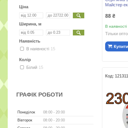
Майстер е
Ціна
88 ₴
Ширина, м
В наявності
Тільки опт
Наявність
Купит
В наявності
15
Колір
Білий
15
12131
ГРАФІК РОБОТИ
Понеділок
08:00
20:00
Вівторок
08:00
20:00