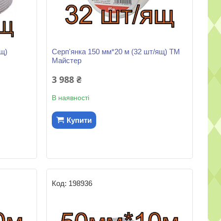
щ)
Серп'янка 150 мм*20 м (32 шт/ящ) ТМ
Майстер
3 988 ₴
В наявності
Купити
198936