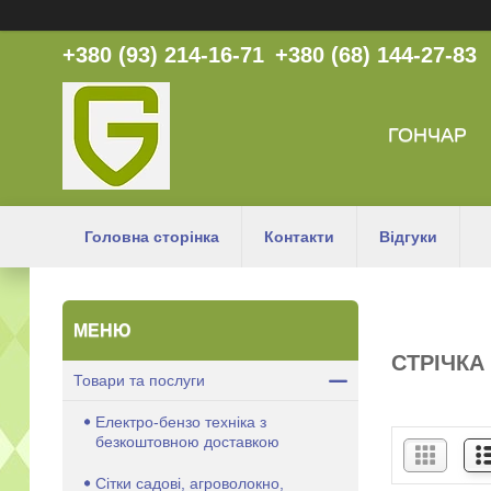
+380 (93) 214-16-71
+380 (68) 144-27-83
ГОНЧАР
Головна сторінка
Контакти
Відгуки
СТРІЧКА
Товари та послуги
Електро-бензо техніка з
безкоштовною доставкою
Сітки садові, агроволокно,