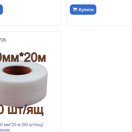
и
Купити
726
50 мм*20 м (60 шт/ящ)
коном