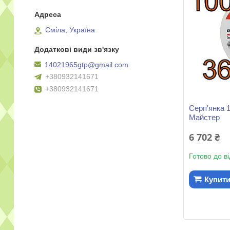
Сміла, Україна
14021965gtp@gmail.com
+380932141671
+380932141671
Серп'янка 
Майстер
6 702 ₴
Готово до в
Купит