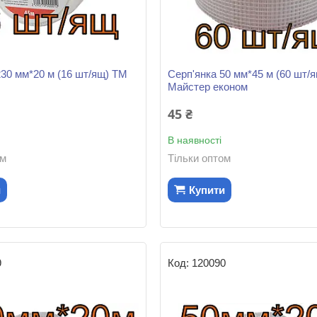
230 мм*20 м (16 шт/ящ) ТМ
Серп'янка 50 мм*45 м (60 шт/я
Майстер економ
45 ₴
В наявності
ом
Тільки оптом
и
Купити
9
120090