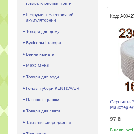
плівки, клейонки, тенти
Інструмент електричний,
А0042
акумуляторний
Товари для дому
Будівельні товари
Ванна кімната
МІКС-МЕБЛІ
Товари для води
Головні убори KENT&AVER
Плюшові іграшки
Серп'янка 
Майстер е
Товари для свята
97 ₴
Тактичне спорядження
В наявності
Транспорт