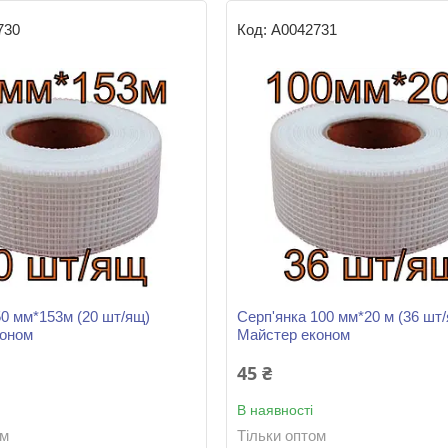
730
А0042731
50 мм*153м (20 шт/ящ)
Серп'янка 100 мм*20 м (36 шт
коном
Майстер економ
45 ₴
В наявності
ом
Тільки оптом