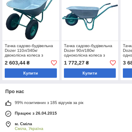
Тачка садово-будівельна
Тачка садово-будівельна
Тачк
Dozer 110л/340кг
Dozer 90л/180кг
Doze
двоколісна колеса з
одноколісна колеса з
одно
камерою
камерою
пом
2 603,44
1 772,27
3 6
₴
₴
Купити
Купити
Про нас
99% позитивних з 185 відгуків за рік
Працює з 26.04.2015
м. Сміла
Сміла, Україна