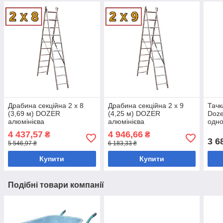
Драбина секційна 2 х 8
Драбина секційна 2 х 9
Тачк
(3,69 м) DOZER
(4,25 м) DOZER
Doze
алюмінієва
алюмінієва
одно
пом
4 437,57
4 946,66
₴
₴
3 6
5 546,97 ₴
6 183,33 ₴
Купити
Купити
Подібні товари компанії