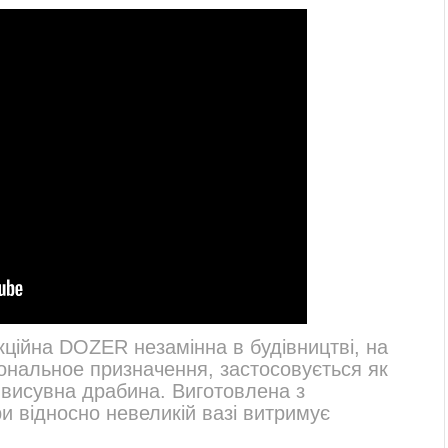
ційна DOZER незамінна в будівництві, на
иональное призначення, застосовується як
і висувна драбина. Виготовлена з
и відносно невеликій вазі витримує