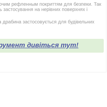
ючим рефленным покриттям для безпеки. Так
ь застосування на нерівних поверхнях і
на драбина застосовується для будівельних
трумент дивіться тут!