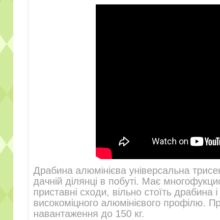
Драбина алюмінієва універсальна трисек
дачній ділянці в побуті. Має многофукц
приставні сходи, вільно стоїть драбина 
високоміцного алюмінієвого профілю. Пр
навантаження до 150 кг.