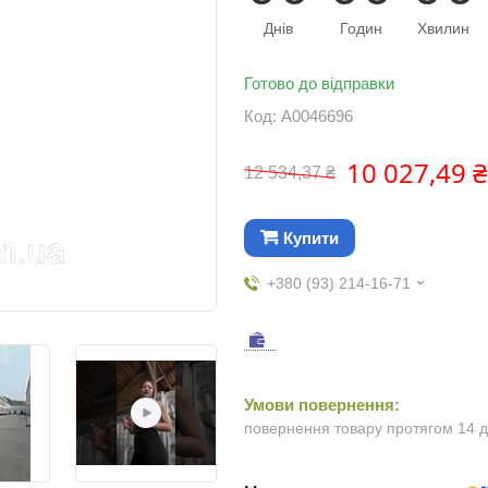
Днів
Годин
Хвилин
Готово до відправки
Код:
А0046696
10 027,49 ₴
12 534,37 ₴
Купити
+380 (93) 214-16-71
повернення товару протягом 14 