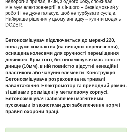
недорогий прилад, який, з одного боку, споживає
мінімум електроенергії, а з іншого – безвідмовний у
роботі і не дуже галасує, щоб не турбувати сусідів.
Найкраще рішення у цьому випадку – купити модель
DOZER.
Бетонозмішувач підключається до мережі 220,
вона дуже компактна (на випадок перевезення),
оснащена колесами для зручності переміщення
ділянкою. Крім того, бетонозмішувач має товсте
днище (10мм), в ній повністю відсутні ненадійні
пластикові або чавунні елементи. Конструкція
Бетонозмішувача розрахована на тривалі
навантаження. Електромотор та приводний ремінь
зі шківами розміщені у металевому корпусі.
Бетонозмішувачі забезпечені магнітними
пускачами із захистами для забезпечення норм і
правил охорони праці.