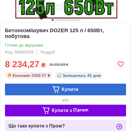
Бетонозмішувач DOZER 125 л / 650Вт,
побутова
Готово до відправки
Код: А0060299
Роздріб
8 234,27
₴
10 292,83 ₴
Економія
2058.57 ₴
Залишилось
45 днів
Купити
або
Купити з
Що таке купити з Пром?