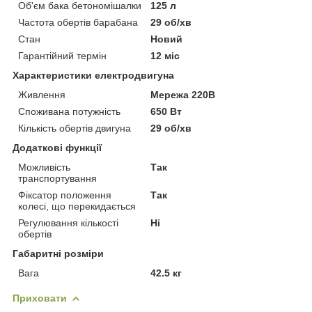
Об'єм бака бетономішалки
125 л
Частота обертів барабана
29 об/хв
Стан
Новий
Гарантійний термін
12 міс
Характеристики електродвигуна
Живлення
Мережа 220В
Споживана потужність
650 Вт
Кількість обертів двигуна
29 об/хв
Додаткові функції
Можливість
Так
транспортування
Фіксатор положення
Так
колесі, що перекидається
Регулювання кількості
Ні
обертів
Габаритні розміри
Вага
42.5 кг
Приховати