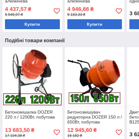
алюмінієва
алюмінієва
одно
пом
4 437,57
4 946,66
₴
₴
3 6
5 546,97 ₴
6 183,33 ₴
Купити
Купити
Подібні товари компанії
Бетономішалка DOZER
Бетонозмішувач
Двиг
220 л / 1200Вт, побутова
редукторна DOZER 150 л /
бет
650Вт, побутова
B125
13 683,50
12 945,60
₴
₴
3 6
17 104,38 ₴
16 182 ₴