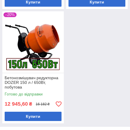
Купити
Купити
–20%
Бетонозмішувач редукторна
DOZER 150 л / 650Вт,
побутова
Готово до відправки
12 945,60
₴
16 182 ₴
Купити