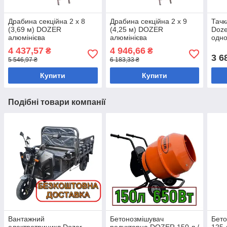
Драбина секційна 2 х 8
Драбина секційна 2 х 9
Тачк
(3,69 м) DOZER
(4,25 м) DOZER
Doze
алюмінієва
алюмінієва
одно
пом
4 437,57
4 946,66
₴
₴
3 6
5 546,97 ₴
6 183,33 ₴
Купити
Купити
Подібні товари компанії
Вантажний
Бетонозмішувач
Бет