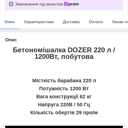
Замовлення під захистом
Опис
Характеристики
Доставка
Оплата
Умови п
Опис
Бетономішалка
DOZER
220 л /
1200Вт, побутова
Місткість барабана 220 л
Потужність 1200 Вт
Вага конструкції 62 кг
Напруга 220В / 50 Гц
Кількість обертів 29 про/м