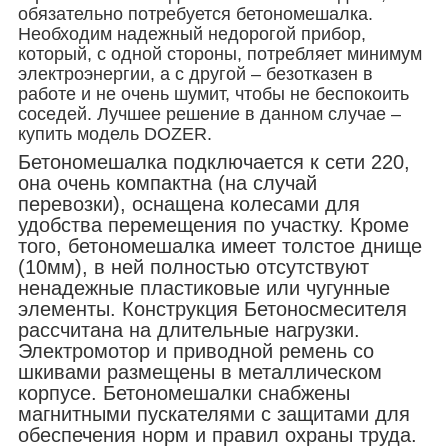
обязательно потребуется бетономешалка.
Необходим надежный недорогой прибор,
который, с одной стороны, потребляет минимум
электроэнергии, а с другой – безотказен в
работе и не очень шумит, чтобы не беспокоить
соседей. Лучшее решение в данном случае –
купить модель
DOZER
.
Бетономешалка подключается к сети 220,
она очень компактна (на случай
перевозки), оснащена колесами для
удобства перемещения по участку. Кроме
того, бетономешалка имеет толстое днище
(10мм), в ней полностью отсутствуют
ненадежные пластиковые или чугунные
элементы.
Конструкция Бетоносмесителя
рассчитана на длительные нагрузки.
Электромотор и приводной ремень со
шкивами размещены в металлическом
корпусе.
Бетономешалки снабжены
магнитными пускателями с защитами для
обеспечения норм и правил охраны труда.