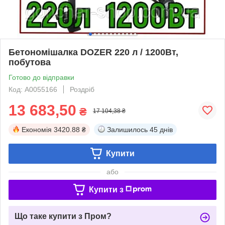
Бетономішалка DOZER 220 л / 1200Вт,
побутова
Готово до відправки
Код: А0055166
Роздріб
13 683,50
₴
17 104,38 ₴
Економія
3420.88 ₴
Залишилось
45 днів
Купити
або
Купити з
Що таке купити з Пром?