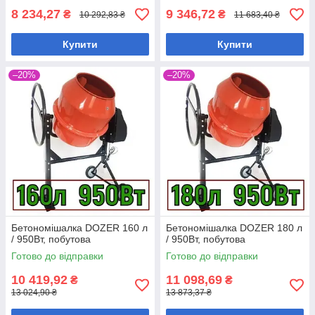
8 234,27
9 346,72
₴
₴
10 292,83 ₴
11 683,40 ₴
Купити
Купити
–20%
–20%
Бетономішалка DOZER 160 л
Бетономішалка DOZER 180 л
/ 950Вт, побутова
/ 950Вт, побутова
Готово до відправки
Готово до відправки
10 419,92
11 098,69
₴
₴
13 024,90 ₴
13 873,37 ₴