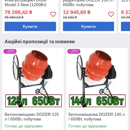
електротрицикл Dozer
редукторна DOZER 150 л /
125 
Model 2 New (1200Вт)
650Вт, побутова
трицикл електричний
76 288,42
12 945,60
8 2
₴
₴
95 360,53 ₴
16 182 ₴
10 29
Купити
Купити
Акційні пропозиції та новинки
–20%
–20%
Бетонозмішувач DOZER 125
Бетономішалка DOZER 140 л
л / 650Вт, побутова
/ 650Вт, побутова
Готово до відправки
Готово до відправки