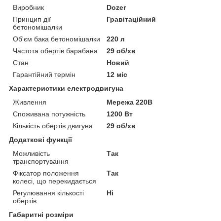
Виробник
Dozer
Принцип дії
Гравітаційний
бетономішалки
Об'єм бака бетономішалки
220 л
Частота обертів барабана
29 об/хв
Стан
Новий
Гарантійний термін
12 міс
Характеристики електродвигуна
Живлення
Мережа 220В
Споживана потужність
1200 Вт
Кількість обертів двигуна
29 об/хв
Додаткові функції
Можливість
Так
транспортування
Фіксатор положення
Так
колесі, що перекидається
Регулювання кількості
Ні
обертів
Габаритні розміри