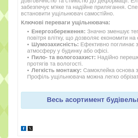
довговічністю та стійкістю до деформації. 
забезпечує м'яке та надійне прилягання. Сп
встановити ущільнювач самостійно.
Ключові переваги ущільнювача:
Енергозбереження:
Значно зменшує теп
повітря влітку, що дозволяє економити на 
Шумозахисність:
Ефективно поглинає зв
атмосферу у будинку або офісі.
Пило- та вологозахист:
Надійно перешк
протягів та вологості.
Легкість монтажу:
Самоклейка основа з
Профіль ущільнювача можна легко обріза
Весь асортимент будівельн