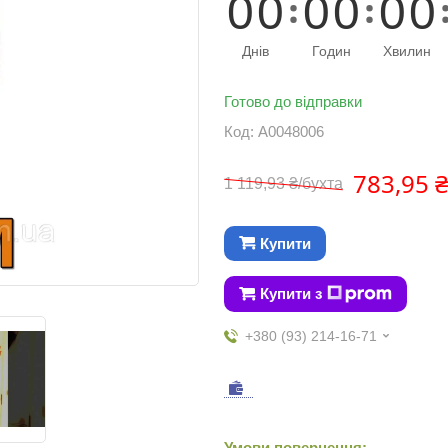
0
0
0
0
0
0
Днів
Годин
Хвилин
Готово до відправки
Код:
А0048006
783,95 
1 119,93 ₴/бухта
Купити
Купити з
+380 (93) 214-16-71