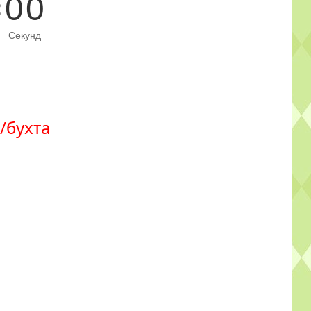
0
0
Секунд
₴/бухта