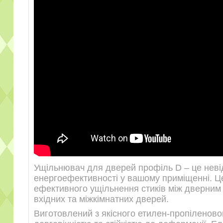
Ущільнювач для дверей профіль D – це неві
енергоефективності у вашому приміщенні. Ц
ефективного ущільнення стиків між дверним 
вхідних та міжкімнатних дверей.
Виготовлений з якісного етилен-пропіленово