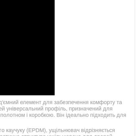
д'ємний елемент для забезпечення комфорту та
ей універсальний профіль, призначений для
полотном і коробкою. Він ідеально підходить для
го каучуку (EPDM), ущільнювач відрізняється