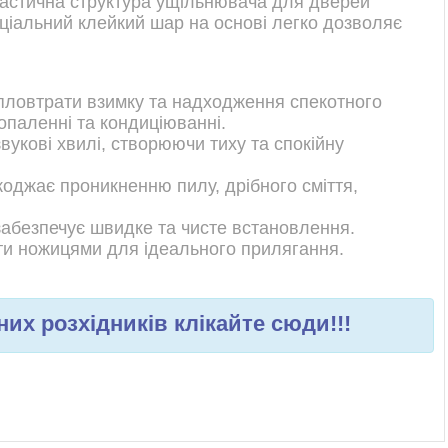
Еластична структура ущільнювача для дверей
еціальний клейкий шар на основі легко дозволяє
ловтрати взимку та надходження спекотного
опаленні та кондиціюванні.
укові хвилі, створюючи тиху та спокійну
оджає проникненню пилу, дрібного сміття,
абезпечує швидке та чисте встановлення.
ти ножицями для ідеального прилягання.
их розхідників клікайте сюди!!!