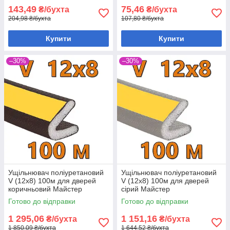
143,49
75,46
₴/бухта
₴/бухта
204,98 ₴/бухта
107,80 ₴/бухта
Купити
Купити
–30%
–30%
Ущільнювач поліуретановий
Ущільнювач поліуретановий
V (12х8) 100м для дверей
V (12х8) 100м для дверей
коричньовий Майстер
сірий Майстер
Готово до відправки
Готово до відправки
1 295,06
1 151,16
₴/бухта
₴/бухта
1 850,09 ₴/бухта
1 644,52 ₴/бухта