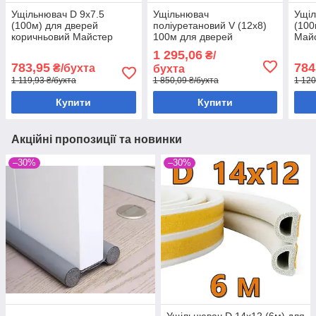
Ущільнювач D 9х7.5
Ущільнювач
Ущіл
(100м) для дверей
поліуретановий V (12х8)
(100
коричньовий Майстер
100м для дверей
Май
коричньовий Майстер
1 295,06
₴/
783,95
784
₴/бухта
бухта
1 119,93 ₴/бухта
1 850,09 ₴/бухта
1 120
Купити
Купити
Акційні пропозиції та новинки
–30%
–30%