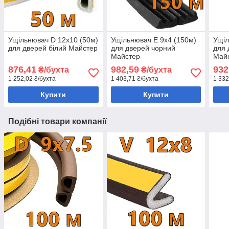
Ущільнювач D 12х10 (50м)
Ущільнювач E 9х4 (150м)
Ущіл
для дверей білий Майстер
для дверей чорний
для 
Майстер
Май
876,41
982,59
932
₴/бухта
₴/бухта
1 252,02 ₴/бухта
1 403,71 ₴/бухта
1 332
Купити
Купити
Подібні товари компанії