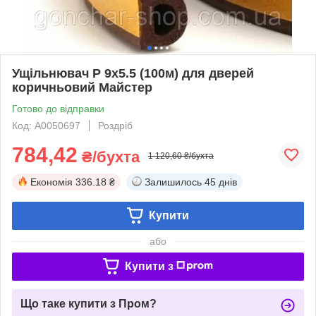
Ущільнювач P 9х5.5 (100м) для дверей
коричньовий Майстер
Готово до відправки
Код: А0050697
Роздріб
784,42
₴/бухта
1 120,60 ₴/бухта
Економія
336.18 ₴
Залишилось
45 днів
Купити
або
Купити з
Що таке купити з Пром?