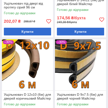
Ущільнювач D 14х12 (6м) для
Ущільнювач під двері від
дверей білий Майстер
протягу сірий 96 см
Готово до відправки
Готово до відправки
174,56
₴/бухта
202,07
₴
288,67 ₴
249,38 ₴/бухта
Купити
Купити
–30%
–30%
Ущільнювач D 12х10 (6м) для
Ущільнювач D 9х7.5 (6м) для
дверей коричньовий Майстер
дверей чорний Майстер
Готово до відправки
Готово до відправки