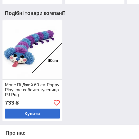
Подібні товари компанії
Мопс Пі Джей 60 см Poppy
Playtime собачка-гусеница
PJ Pug
733
₴
Купити
Про нас