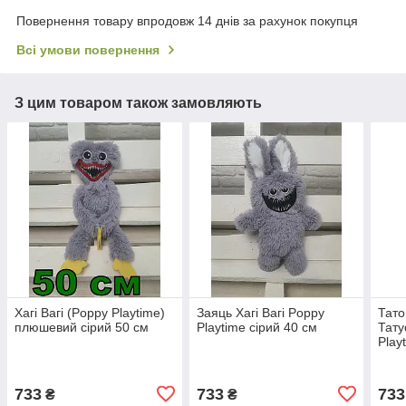
Повернення товару впродовж 14 днів за рахунок покупця
Всі умови повернення
З цим товаром також замовляють
Хагі Вагі (Poppy Playtime)
Заяць Хагі Вагі Poppy
Тато
плюшевий сірий 50 см
Playtime сірий 40 см
Тату
Play
733
733
733
₴
₴