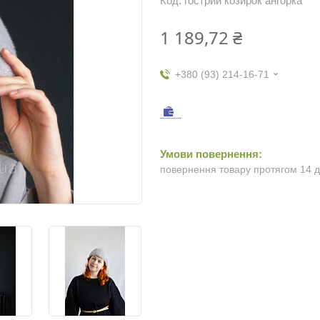
Код:
гострий козирок ангорка
1 189,72 ₴
+380 (93) 214-16-71
повернення товару протягом 14 