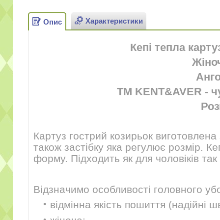
Характеристики
Опис
Кепі тепла карт
Жіно
Анго
ТМ KENT&AVER - чуд
Роз
Картуз гострий козирьок виготовлена з
також застібку яка регулює розмір. Ке
форму. Підходить як для чоловіків так 
Відзначимо особливості головного убор
відмінна якість пошиття (надійні шв