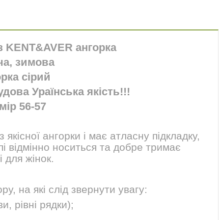
уз KENT&AVER ангорка
ча, зимова
рка сірий
ова Ураїнська якість!!!
мір 56-57
 якісної ангорки і має атласну підкладку,
пі відмінно носиться та добре тримає
і для жінок.
у, на які слід звернути увагу:
и, рівні рядки);