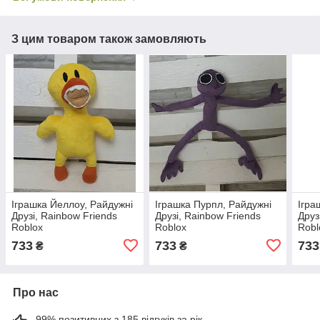
З цим товаром також замовляють
Іграшка Йеллоу, Райдужні
Іграшка Пурпл, Райдужні
Ігра
Друзі, Rainbow Friends
Друзі, Rainbow Friends
Друз
Roblox
Roblox
Robl
733
733
733
₴
₴
Про нас
99% позитивних з 185 відгуків за рік