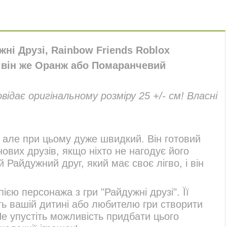
жні Друзі, Rainbow Friends Roblox
він же Оранж або Помаранчевий
овідає оригінальному розміру 25 +/- см! Власні
 але при цьому дуже швидкий. Він готовий
нових друзів, якщо ніхто не нагодує його
й Райдужний друг, який має своє лігво, і він
єю персонажа з гри "Райдужні друзі". Її
ть вашій дитині або любителю гри створити
Не упустіть можливість придбати цього