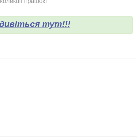
колекції іграшок!
 дивіться тут!!!