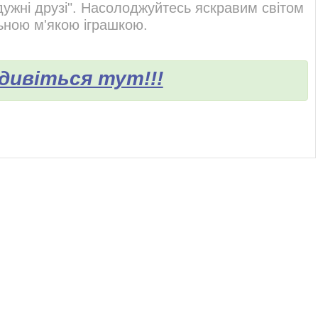
ужні друзі". Насолоджуйтесь яскравим світом
льною м'якою іграшкою.
 дивіться тут!!!