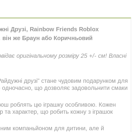
жні Друзі, Rainbow Friends Roblox
, він же Браун або Коричньовий
овідає оригінальному розміру 25 +/- см! Власні
 "Райдужні друзі" стане чудовим подарунком для
о одночасно, що дозволяє задовольнити смаки
люш роблять цю іграшку особливою. Кожен
р та характер, що робить кожну з іграшок
мінним компаньйоном для дитини, але й