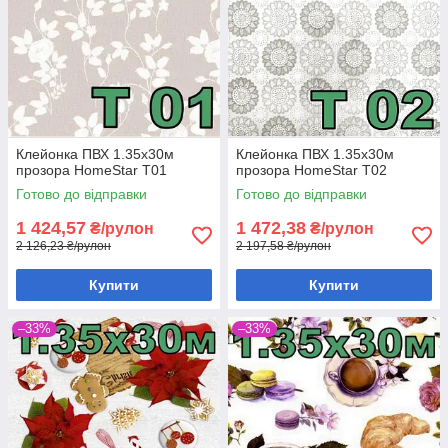
Клейонка ПВХ 1.35х30м
Клейонка ПВХ 1.35х30м
прозора HomeStar T01
прозора HomeStar T02
Готово до відправки
Готово до відправки
1 424,57
1 472,38
₴/рулон
₴/рулон
2 126,23 ₴/рулон
2 197,58 ₴/рулон
Купити
Купити
–33%
–33%