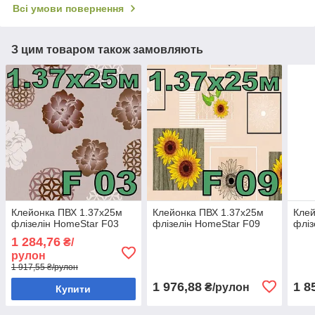
Всі умови повернення
З цим товаром також замовляють
Клейонка ПВХ 1.37х25м
Клейонка ПВХ 1.37х25м
Клей
флізелін HomeStar F03
флізелін HomeStar F09
фліз
1 284,76
₴/
рулон
1 917,55 ₴/рулон
1 976,88
1 8
₴/рулон
Купити