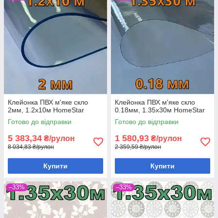
Клейонка ПВХ м'яке скло
Клейонка ПВХ м'яке скло
2мм, 1.2х10м HomeStar
0.18мм, 1.35х30м HomeStar
Готово до відправки
Готово до відправки
5 383,34
1 580,93
₴/рулон
₴/рулон
8 034,83 ₴/рулон
2 359,59 ₴/рулон
Купити
Купити
–33%
–33%