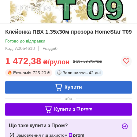
Клейонка ПВХ 1.35х30м прозора HomeStar T09
Готово до відправки
Код: А0054618
Роздріб
1 472,38
₴/рулон
2 197,58 ₴/рулон
Економія
725.20 ₴
Залишилось
42 дні
Купити
або
Купити з
Що таке купити з Пром?
Замовлення під захистом