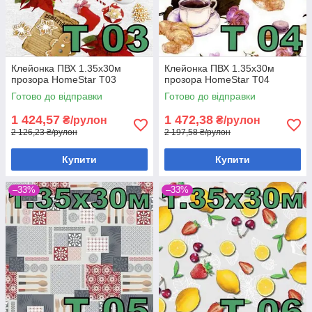
Клейонка ПВХ 1.35х30м
Клейонка ПВХ 1.35х30м
прозора HomeStar T03
прозора HomeStar T04
Готово до відправки
Готово до відправки
1 424,57
1 472,38
₴/рулон
₴/рулон
2 126,23 ₴/рулон
2 197,58 ₴/рулон
Купити
Купити
–33%
–33%