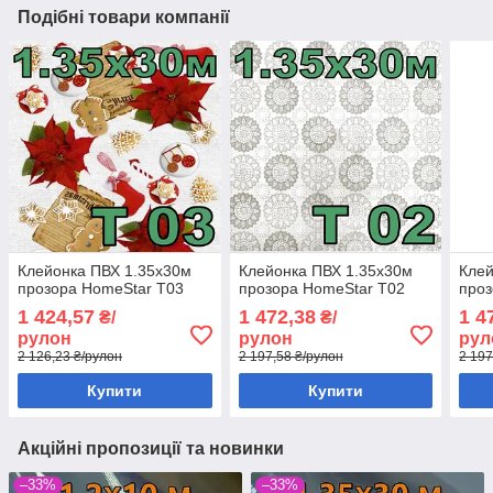
Подібні товари компанії
Клейонка ПВХ 1.35х30м
Клейонка ПВХ 1.35х30м
Клей
прозора HomeStar T03
прозора HomeStar T02
проз
1 424,57
1 472,38
1 4
₴/
₴/
рулон
рулон
рул
2 126,23 ₴/рулон
2 197,58 ₴/рулон
2 197
Купити
Купити
Акційні пропозиції та новинки
–33%
–33%