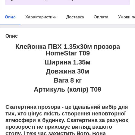
Опис
Характеристики
Доставка
Оплата
Умови п
Опис
Клейонка ПВХ 1.35х30м прозора
HomeStar T09
Ширина 1.35м
Довжина 30м
Вага 8 кг
Артикуль (колір) T09
Скатертина прозора - це ідеальний вибір для
тих, хто цінує якість створення неповторної
атмосфери в будинку. Скатертина за рахунок
прозорості не приховує вигляд вашого
столу, і теж час захистить його. Вона