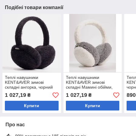
Подібні товари компанії
Теплі навушники
Теплі навушники
Тепл
KENT&AVER зимові
KENT&AVER зимові
KENT
складні ангорка, чорний
складні Мамині обійми,
чорн
сіро-білі
1 027,19
1 027,19
890
₴
₴
Купити
Купити
Про нас