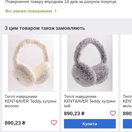
Повернення товару впродовж 14 днів за рахунок покупця
Всі умови повернення
З цим товаром також замовляють
Теплі навушники
Теплі навушники
Тепл
KENT&AVER Teddy хутряні
KENT&AVER Teddy хутряні
KEN
молоко
іній
вель
890,23
890
₴
890,23
₴
Купити