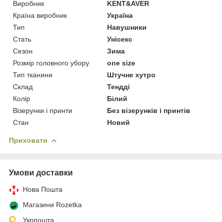
Виробник
KENT&AVER
Країна виробник
Україна
Тип
Навушники
Стать
Унісекс
Сезон
Зима
Розмір головного убору
one size
Тип тканини
Штучне хутро
Склад
Тендді
Колір
Білий
Візерунки і принти
Без візерунків і принтів
Стан
Новий
Приховати
Умови доставки
Нова Пошта
Магазини Rozetka
Укрпошта