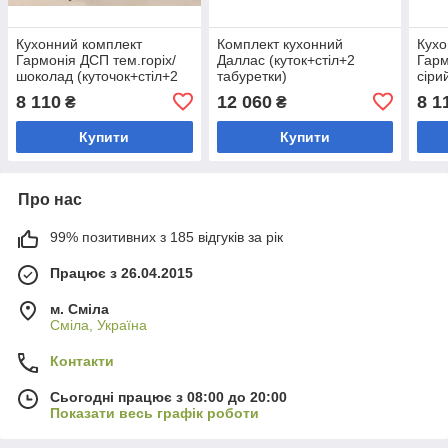
Кухонний комплект
Комплект кухонний
Кухо
Гармонія ДСП тем.горіх/
Даллас (куток+стіл+2
Гарм
шоколад (куточок+стіл+2
табуретки)
сіри
табурета)
табу
8 110
12 060
8 1
₴
₴
Купити
Купити
Про нас
99% позитивних з 185 відгуків за рік
Працює з 26.04.2015
м. Сміла
Сміла, Україна
Контакти
Сьогодні працює з 08:00 до 20:00
Показати весь графік роботи