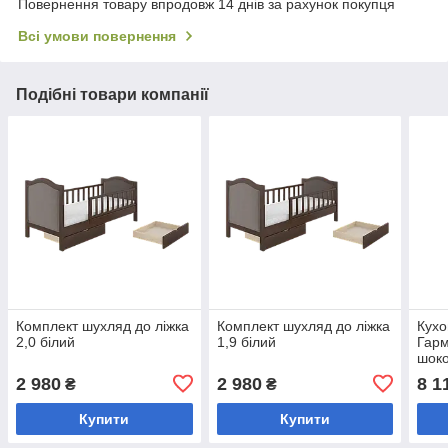
Повернення товару впродовж 14 днів за рахунок покупця
Всі умови повернення
Подібні товари компанії
Комплект шухляд до ліжка
Комплект шухляд до ліжка
Кухо
2,0 білий
1,9 білий
Гарм
шоко
табу
2 980
2 980
8 1
₴
₴
Купити
Купити