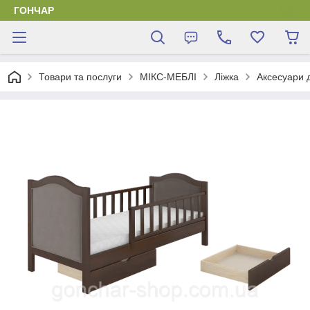
ГОНЧАР
Товари та послуги
МІКС-МЕБЛІ
Ліжка
Аксесуари д