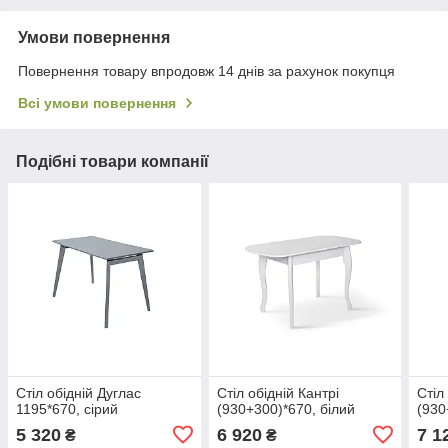
Умови повернення
Повернення товару впродовж 14 днів за рахунок покупця
Всі умови повернення
Подібні товари компанії
Стіл обідній Дуглас
Стіл обідній Кантрі
Стіл
1195*670, сірий
(930+300)*670, білий
(930
5 320
6 920
7 1
₴
₴