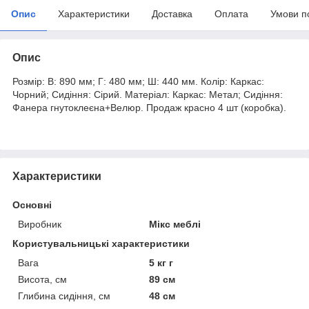
Опис
Характеристики
Доставка
Оплата
Умови п
Опис
Розмір: В: 890 мм; Г: 480 мм; Ш: 440 мм. Колір: Каркас:
Чорний; Сидіння: Сірий. Матеріал: Каркас: Метал; Сидіння:
Фанера гнутоклеєна+Велюр. Продаж красно 4 шт (коробка).
Характеристики
Основні
Виробник
Мікс меблі
Користувальницькі характеристики
Вага
5 кг г
Висота, см
89 см
Глибина сидіння, см
48 см