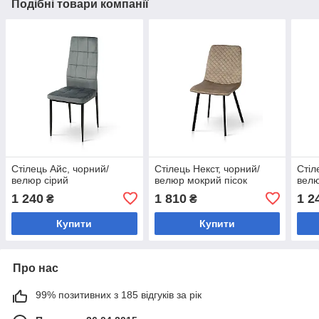
Подібні товари компанії
Стілець Айс, чорний/
Стілець Некст, чорний/
Стіл
велюр сірий
велюр мокрий пісок
велю
1 240
1 810
1 2
₴
₴
Купити
Купити
Про нас
99% позитивних з 185 відгуків за рік