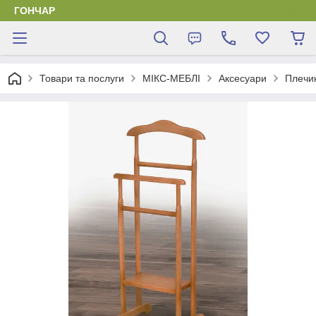
ГОНЧАР
Товари та послуги
МІКС-МЕБЛІ
Аксесуари
Плечик