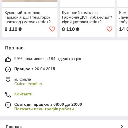
Кухонний комплект
Кухонний комплект
Комп
Гармонія ДСП тем.горіх/
Гармонія ДСП урбан-лайт/
Лаун
шоколад (куточок+стіл+2
сірий (куточок+стіл+2
табу
табурета)
табурета)
8 110
8 110
14 
₴
₴
Про нас
99% позитивних з 184 відгуків за рік
Працює з 26.04.2015
м. Сміла
Сміла, Україна
Контакти
Сьогодні працює з 08:00 до 20:00
Показати весь графік роботи
Про нас