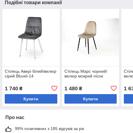
Подібні товари компанії
Стілець Авері білий/велюр
Стілець Марс чорний/
Стіл
сірий Bluvel-14
велюр мокрий пісок
велю
1 740
1 480
1 6
₴
₴
Купити
Купити
Про нас
99% позитивних з 185 відгуків за рік