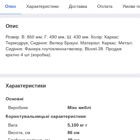
Опис
Характеристики
Доставка
Оплата
Умови п
Опис
Розмір: В: 860 мм; Г: 490 мм; Ш: 430 мм. Колір: Каркас:
Термодрук; Сидіння: Велюр Брауні. Матеріал: Каркас: Метал;
Сидіння: Фанера гнутоклеєна+велюр, Bluvel-38. Продаж
кратно 4 шт (коробка).
Характеристики
Основні
Виробник
Мікс меблі
Користувальницькі характеристики
Вага
5,100 кг г
Висота, см
86 см
Глибина сидіння, см
49 см