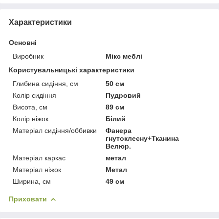
Характеристики
Основні
Виробник
Мікс меблі
Користувальницькі характеристики
Глибина сидіння, см
50 см
Колір сидіння
Пудровий
Висота, см
89 см
Колір ніжок
Білий
Матеріал сидіння/оббивки
Фанера
гнутоклеєну+Тканина
Велюр.
Матеріал каркас
метал
Матеріал ніжок
Метал
Ширина, см
49 см
Приховати