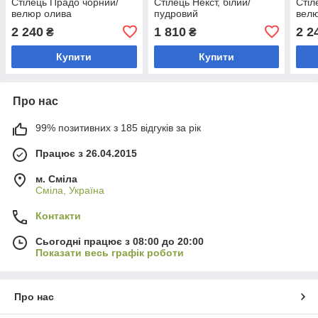
Стілець Прадо чорний/
Стілець Некст, білий/
Стіл
велюр олива
пудровий
велю
2 240
1 810
2 2
₴
₴
Купити
Купити
Про нас
99% позитивних з 185 відгуків за рік
Працює з 26.04.2015
м. Сміла
Сміла, Україна
Контакти
Сьогодні працює з 08:00 до 20:00
Показати весь графік роботи
Про нас