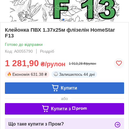
Клейонка ПВХ 1.37х25м флізелін HomeStar
F13
Готово до відправки
Код: А0055790
Роздріб
1 281,90
₴/рулон
1 913,28 ₴/рулон
Економія
631.38 ₴
Залишилось
44 дні
Купити
або
Купити з
Що таке купити з Пром?