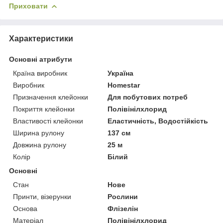
Приховати
Характеристики
Основні атрибути
Країна виробник
Україна
Виробник
Homestar
Призначення клейонки
Для побутових потреб
Покриття клейонки
Полівінілхлорид
Властивості клейонки
Еластичність, Водостійкість
Ширина рулону
137 см
Довжина рулону
25 м
Колір
Білий
Основні
Стан
Нове
Принти, візерунки
Рослини
Основа
Флізелін
Матеріал
Полівінілхлорид