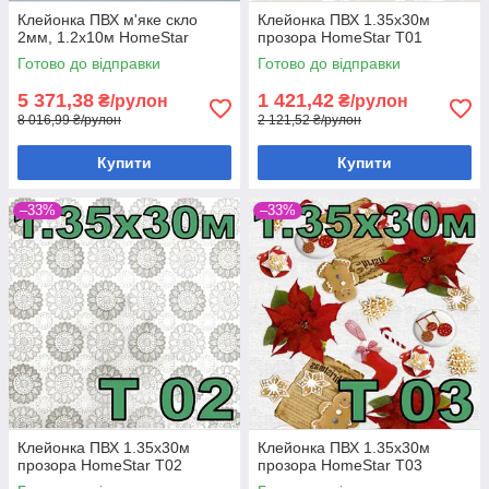
Клейонка ПВХ м'яке скло
Клейонка ПВХ 1.35х30м
2мм, 1.2х10м HomeStar
прозора HomeStar T01
Готово до відправки
Готово до відправки
5 371,38
1 421,42
₴/рулон
₴/рулон
8 016,99 ₴/рулон
2 121,52 ₴/рулон
Купити
Купити
–33%
–33%
Клейонка ПВХ 1.35х30м
Клейонка ПВХ 1.35х30м
прозора HomeStar T02
прозора HomeStar T03