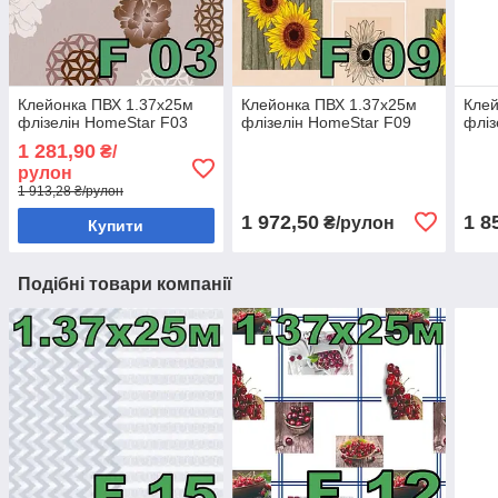
Клейонка ПВХ 1.37х25м
Клейонка ПВХ 1.37х25м
Клей
флізелін HomeStar F03
флізелін HomeStar F09
фліз
1 281,90
₴/
рулон
1 913,28 ₴/рулон
1 972,50
1 8
₴/рулон
Купити
Подібні товари компанії