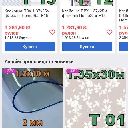
Клейонка ПВХ 1.37х25м
Клейонка ПВХ 1.37х25м
Клей
флізелін HomeStar F15
флізелін HomeStar F12
0.18
Hom
1 281,90
1 281,90
1 5
₴/
₴/
рулон
рулон
рул
1 913,28 ₴/рулон
1 913,28 ₴/рулон
2 354
Купити
Купити
Акційні пропозиції та новинки
–33%
–33%