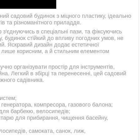
ний садовий будинок з міцного пластику, ідеально
ів та різноманітного приладдя.
р з'єднуючись в спеціальні пази, та фіксуючись
, будинок стійкий до впливу погодних умов, не
ий. Яскравий дизайн додає естетичної
е лише корисним, а й стильним елементом
чно організувати простір для інструментів,
на. Легкий в збірці та перенесенні, цей садовий
жного садівника.
истем;
 генератора, компресора, газового балона;
для барбекю, велосипедів;
нтарю для прибирання, чищення басейну,
лосипедів, самоката, санок, лиж,