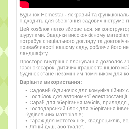
Будинок Homestar - яскравий та функціональ
підходить для зберігання садових інструмент
Цей хозблок легко збирається, як конструкто
шурупами. Завдяки високоякісному матеріалу
потребує спеціального догляду та довговічн
привабливості вашому саду, роблячи його н
ландшафту.
Просторе внутрішнє планування дозволяє зру
газонокосарок, дитячих іграшок та іншого май
будинок стане незамінним помічником для ко
Варіанти використання:
Садовий будиночок для комунікаційних с
Госпблок для автономної електростанції,
Сарай для зберігання меблів, приладдя 
Господарський блок для зберігання інве
будівельних матеріалів;
Гараж для мототехніки, квадроциклів, ве
Літній душ, або туалет.