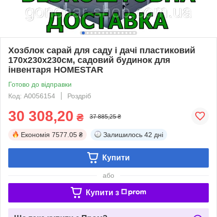
Хозблок сарай для саду і дачі пластиковий
170х230х230см, садовий будинок для
інвентаря HOMESTAR
Готово до відправки
Код: А0056154
Роздріб
30 308,20
₴
37 885,25 ₴
Економія
7577.05 ₴
Залишилось
42 дні
Купити
або
Купити з