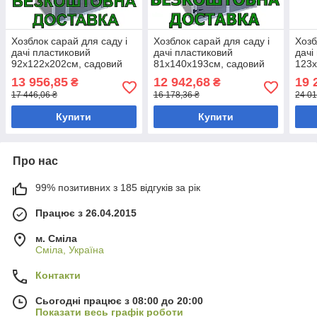
Хозблок сарай для саду і
Хозблок сарай для саду і
Хозб
дачі пластиковий
дачі пластиковий
дачі
92х122х202см, садовий
81х140х193см, садовий
123х
будинок для інвентаря
будинок для інвентаря
буди
13 956,85
12 942,68
19 
₴
₴
HOMESTAR
HOMESTAR
HOM
17 446,06 ₴
16 178,36 ₴
24 01
Купити
Купити
Про нас
99% позитивних з 185 відгуків за рік
Працює з 26.04.2015
м. Сміла
Сміла, Україна
Контакти
Сьогодні працює з 08:00 до 20:00
Показати весь графік роботи