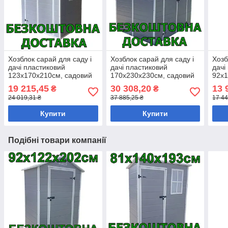
Хозблок сарай для саду і
Хозблок сарай для саду і
Хозб
дачі пластиковий
дачі пластиковий
дачі
123х170х210см, садовий
170х230х230см, садовий
92х1
будинок для інвентаря
будинок для інвентаря
буди
19 215,45
30 308,20
13 
₴
₴
HOMESTAR
HOMESTAR
HOM
24 019,31 ₴
37 885,25 ₴
17 44
Купити
Купити
Подібні товари компанії