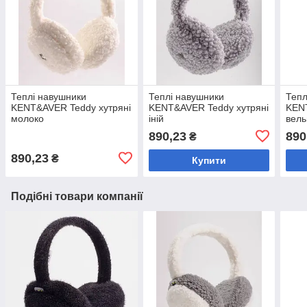
Теплі навушники
Теплі навушники
Тепл
KENT&AVER Teddy хутряні
KENT&AVER Teddy хутряні
KEN
молоко
іній
вель
890,23
890
₴
890,23
₴
Купити
Подібні товари компанії