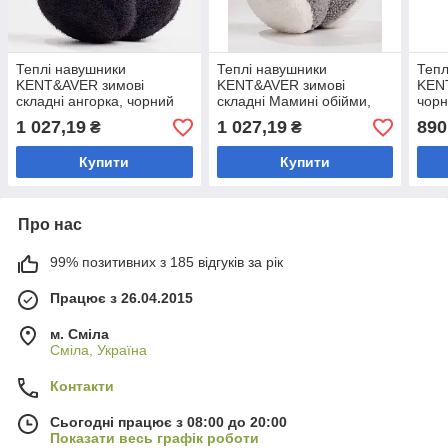
Теплі навушники
Теплі навушники
Тепл
KENT&AVER зимові
KENT&AVER зимові
KENT
складні ангорка, чорний
складні Мамині обійми,
чорн
сіро-білі
1 027,19
1 027,19
890
₴
₴
Купити
Купити
Про нас
99% позитивних з 185 відгуків за рік
Працює з 26.04.2015
м. Сміла
Сміла, Україна
Контакти
Сьогодні працює з 08:00 до 20:00
Показати весь графік роботи