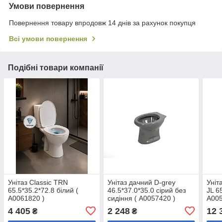
Умови повернення
Повернення товару впродовж 14 днів за рахунок покупця
Всі умови повернення
Подібні товари компанії
Унітаз Classic TRN
Унітаз дачний D-grey
Уніт
65.5*35.2*72.8 білий (
46.5*37.0*35.0 сірий без
JL 6
А0061820 )
сидіння ( А0057420 )
А005
4 405
2 248
12 
₴
₴