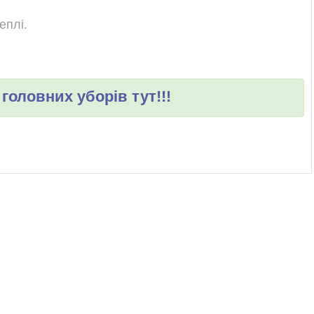
еплі.
головних уборів тут!!!