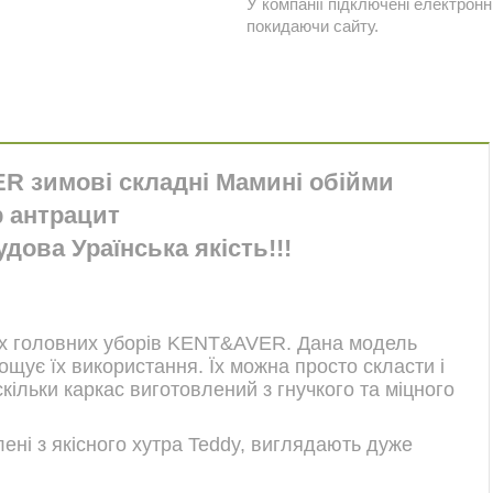
У компанії підключені електронн
покидаючи сайту.
ER
зимові складні Мамині обійми
р антрацит
ова Ураїнська якість!!!
них головних уборів KENT&AVER. Дана модель
щує їх використання. Їх можна просто скласти і
скільки каркас виготовлений з гнучкого та міцного
ні з якісного хутра Teddy, виглядають дуже