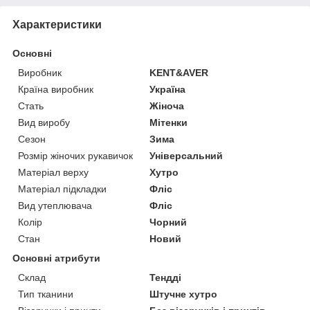
Характеристики
Основні
Виробник
KENT&AVER
Країна виробник
Україна
Стать
Жіноча
Вид виробу
Мітенки
Сезон
Зима
Розмір жіночих рукавичок
Універсальний
Матеріал верху
Хутро
Матеріал підкладки
Фліс
Вид утеплювача
Фліс
Колір
Чорний
Стан
Новий
Основні атрибути
Склад
Тендді
Тип тканини
Штучне хутро