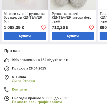
Мітенки хутряні рукавички
Рукавички жіночі
Тепл
без пальців KENT&AVER
KENT&AVER ангора фліс
KENT
білі
сірий
чорн
1 068,39
712,26
890
₴
₴
Купити
Купити
Про нас
99% позитивних з 184 відгуків за рік
Працює з 26.04.2015
м. Сміла
Сміла, Україна
Контакти
Сьогодні працює з 08:00 до 20:00
Показати весь графік роботи