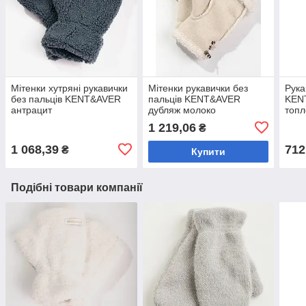
Мітенки хутряні рукавички
Мітенки рукавички без
Рука
без пальців KENT&AVER
пальців KENT&AVER
KEN
антрацит
дубляж молоко
топл
1 219,06
₴
1 068,39
712
₴
Купити
Подібні товари компанії