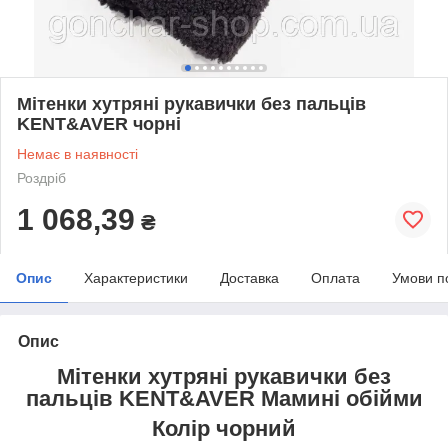
Мітенки хутряні рукавички без пальців
KENT&AVER чорні
Немає в наявності
Роздріб
1 068,39
₴
Опис
Характеристики
Доставка
Оплата
Умови п
Опис
Мітенки хутряні рукавички без
пальців KENT&AVER Мамині обійми
Колір чорний