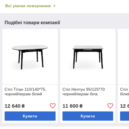
Всі умови повернення
Подібні товари компанії
Стіл Тітан 110/140*75,
Стіл Нептун 95/125*70
Стіл
чорний/керам білий
чорний/керам біла
біли
12 640
11 600
12 
₴
₴
Купити
Купити