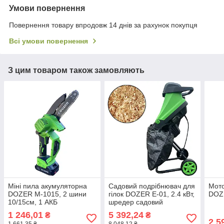
Умови повернення
Повернення товару впродовж 14 днів за рахунок покупця
Всі умови повернення
З цим товаром також замовляють
Міні пила акумуляторна
Садовий подрібнювач для
Мото
DOZER М-1015, 2 шини
гілок DOZER E-01, 2.4 кВт,
DOZ
10/15см, 1 АКБ
шредер садовий
1 246,01
5 392,24
₴
₴
2 5
1 661,35 ₴
8 048,12 ₴