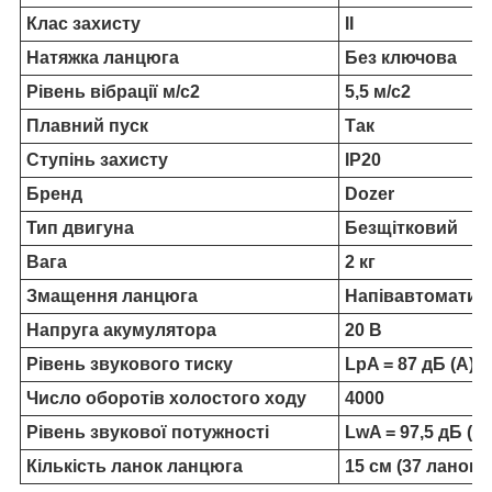
Клас захисту
II
Натяжка ланцюга
Без ключова
Рівень вібрації м/с2
5,5 м/с2
Плавний пуск
Так
Ступінь захисту
IP20
Бренд
Dozer
Тип двигуна
Безщітковий
Вага
2 кг
Змащення ланцюга
Напівавтоматич
Напруга акумулятора
20 B
Рівень звукового тиску
LpA = 87 дБ (А)
Число оборотів холостого ходу
4000
Рівень звукової потужності
LwA = 97,5 дБ (А)
Кількість ланок ланцюга
15 см (37 ланок)