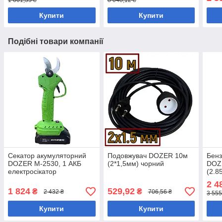
Купити
Купити
Подібні товари компанії
Секатор акумуляторний
Подовжувач DOZER 10м
Бенз
DOZER М-2530, 1 АКБ
(2*1,5мм) чорний
DOZE
електросікатор
(2.8
2 4
1 824
529,92
₴
₴
2 432 ₴
706,56 ₴
3 555
Купити
Купити