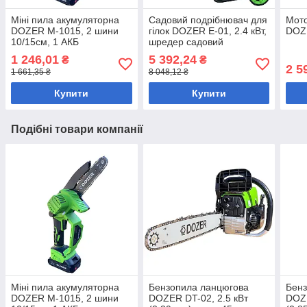
Міні пила акумуляторна
Садовий подрібнювач для
Мото
DOZER М-1015, 2 шини
гілок DOZER E-01, 2.4 кВт,
DOZ
10/15см, 1 АКБ
шредер садовий
1 246,01
5 392,24
₴
₴
2 5
1 661,35 ₴
8 048,12 ₴
Купити
Купити
Подібні товари компанії
Міні пила акумуляторна
Бензопила ланцюгова
Бенз
DOZER М-1015, 2 шини
DOZER DT-02, 2.5 кВт
DOZE