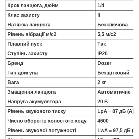
Крок ланцюга, дюйм
1/4
Клас захисту
II
Натяжка ланцюга
Безключова
Рівень вібрації м/с2
5,5 м/с2
Плавний пуск
Так
Ступінь захисту
IP20
Бренд
Dozer
Тип двигуна
Безщітковий
Вага
2 кг
Змащення ланцюга
Автоматичне
Напруга акумулятора
20 B
Рівень звукового тиску
LpA = 87 дБ (А)
Число оборотів холостого ходу
4600
Рівень звукової потужності
LwA = 97,5 дБ (А)