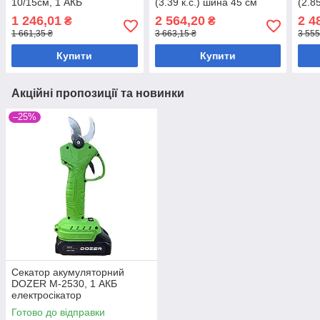
10/15см, 1 АКБ
(3.39 к.с.) шина 45 см
(2.8
1 246,01
2 564,20
2 4
₴
₴
1 661,35 ₴
3 663,15 ₴
3 555
Купити
Купити
Акційні пропозиції та новинки
–25%
Секатор акумуляторний
DOZER М-2530, 1 АКБ
електросікатор
Готово до відправки