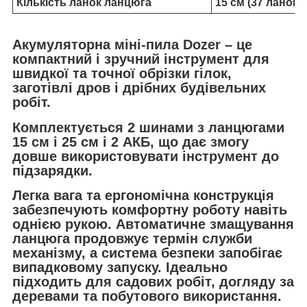
Кількість ланок ланцюга
15 см (37 ланок)
Акумуляторна міні-пила Dozer – це
компактний і зручний інструмент для
швидкої та точної обрізки гілок,
заготівлі дров і дрібних будівельних
робіт.
Комплектується 2 шинами з ланцюгами
15 см і 25 см і 2 АКБ, що дає змогу
довше використовувати інструмент до
підзарядки.
Легка вага та ергономічна конструкція
забезпечують комфортну роботу навіть
однією рукою. Автоматичне змащування
ланцюга продовжує термін служби
механізму, а система безпеки запобігає
випадковому запуску. Ідеально
підходить для садових робіт, догляду за
деревами та побутового використання.