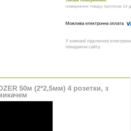
повернення товару протягом 14 
У компанії підключені електронн
покидаючи сайту.
ZER 50м (2*2,5мм) 4 розетки, з
микачем