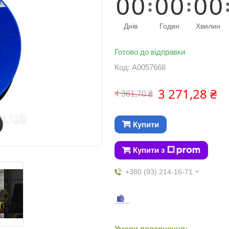
0
0
0
0
0
0
Днів
Годин
Хвилин
Готово до відправки
Код:
А0057668
3 271,28 ₴
4 361,70 ₴
Купити
Купити з
+380 (93) 214-16-71