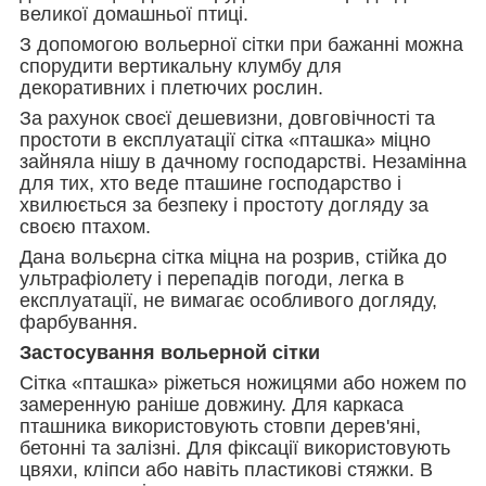
великої домашньої птиці.
З допомогою вольерної сітки при бажанні можна
спорудити вертикальну клумбу для
декоративних і плетючих рослин.
За рахунок своєї дешевизни, довговічності та
простоти в експлуатації сітка «пташка» міцно
зайняла нішу в дачному господарстві. Незамінна
для тих, хто веде пташине господарство і
хвилюється за безпеку і простоту догляду за
своєю птахом.
Дана вольєрна сітка міцна на розрив, стійка до
ультрафіолету і перепадів погоди, легка в
експлуатації, не вимагає особливого догляду,
фарбування.
Застосування вольерной сітки
Сітка «пташка» ріжеться ножицями або ножем по
замеренную раніше довжину. Для каркаса
пташника використовують стовпи дерев'яні,
бетонні та залізні. Для фіксації використовують
цвяхи, кліпси або навіть пластикові стяжки. В