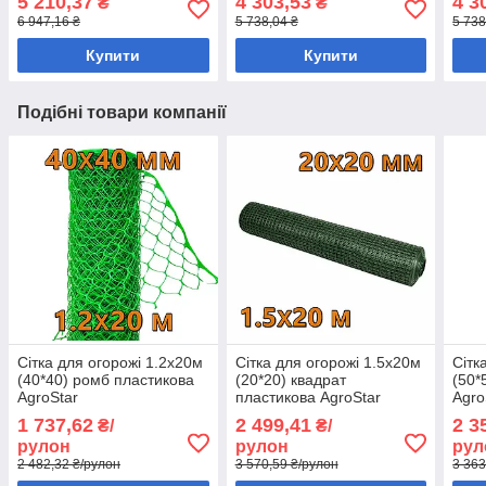
5 210,37
4 303,53
4 3
₴
₴
6 947,16 ₴
5 738,04 ₴
5 738
Купити
Купити
Подібні товари компанії
Сітка для огорожі 1.2х20м
Сітка для огорожі 1.5х20м
Сітк
(40*40) ромб пластикова
(20*20) квадрат
(50*
AgroStar
пластикова AgroStar
Agro
1 737,62
2 499,41
2 3
₴/
₴/
рулон
рулон
рул
2 482,32 ₴/рулон
3 570,59 ₴/рулон
3 363