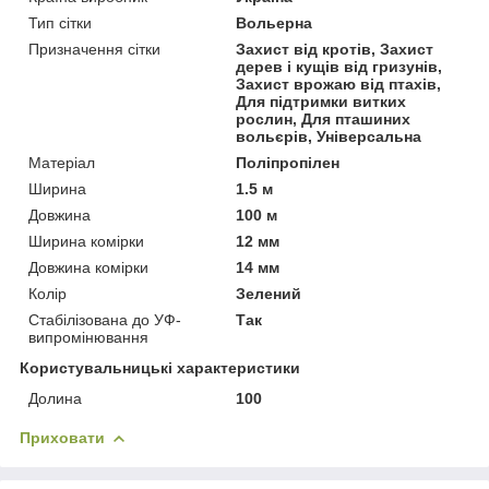
Тип сітки
Вольерна
Призначення сітки
Захист від кротів, Захист
дерев і кущів від гризунів,
Захист врожаю від птахів,
Для підтримки витких
рослин, Для пташиних
вольєрів, Універсальна
Матеріал
Поліпропілен
Ширина
1.5 м
Довжина
100 м
Ширина комірки
12 мм
Довжина комірки
14 мм
Колір
Зелений
Стабілізована до УФ-
Так
випромінювання
Користувальницькі характеристики
Долина
100
Приховати