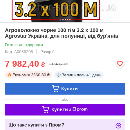
Агроволокно чорне 100 г/м 3.2 х 100 м
Agrostar Україна, для полуниці, від бур'янів
Готово до відправки
Код: А0056205
Роздріб
7 982,40
₴
10 643,20 ₴
Економія
2660.80 ₴
Залишилось
41 день
Купити
або
Купити з
Що таке купити з Пром?