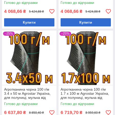
Готово до відправки
Готово до відправки
4 068,66
4 068,66
₴
₴
5 424,88 ₴
5 424,88 ₴
Купити
Купити
–25%
–25%
Агротканина чорна 100 г/м
Агротканина чорна 100 г/м
3.4 х 50 м Agrostar Україна,
1.7 х 100 м Agrostar Україна,
для полуниці, мульча від
для полуниці, мульча від
бур'янів
бур'янів
Готово до відправки
Готово до відправки
6 637,80
6 719,70
₴
₴
8 850,40 ₴
8 959,60 ₴