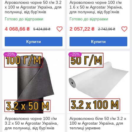
Агроволокно чорне 50 г/м 3.2
Агроволокно чорне 100 г/м
х 100 м Agrostar Україна, для
1.6 х 50 м Agrostar Україна,
полуниці, від бур'янів
для полуниці, від бур'янів
Готово до відправки
Готово до відправки
4 068,66
2 057,22
₴
₴
5 424,88 ₴
2 742,96 ₴
Купити
Купити
–25%
–25%
Агроволокно чорне 100 г/м
Агроволокно біле 50 г/м 3.2 х
3.2 х 50 м Agrostar Україна,
100 м Agrostar Україна, для
для полуниці, від бур'янів
теплиці укривне