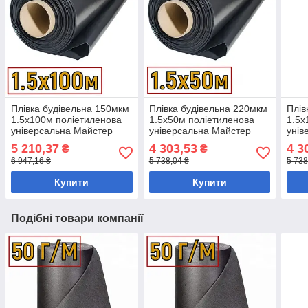
Плівка будівельна 150мкм
Плівка будівельна 220мкм
Плів
1.5х100м поліетиленова
1.5х50м поліетиленова
1.5х
універсальна Майстер
універсальна Майстер
унів
5 210,37
4 303,53
4 3
₴
₴
6 947,16 ₴
5 738,04 ₴
5 738
Купити
Купити
Подібні товари компанії