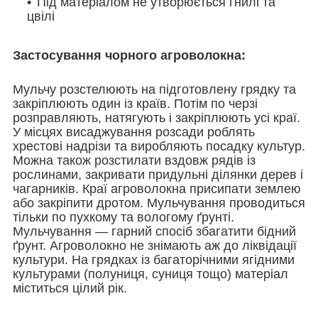
Під матеріалом не утворюється гнилі та
цвілі
Застосування чорного агроволокна:
Мульчу розстелюють на підготовлену грядку та
закріплюють один із країв. Потім по черзі
розправляють, натягують і закріплюють усі краї.
У місцях висаджування розсади роблять
хрестові надрізи та виробляють посадку культур.
Можна також розстилати вздовж рядів із
рослинами, закривати придульні ділянки дерев і
чагарників. Краї агроволокна присипати землею
або закріпити дротом. Мульчування проводиться
тільки по пухкому та вологому ґрунті.
Мульчування — гарний спосіб збагатити бідний
ґрунт. Агроволокно не знімають аж до ліквідації
культури. На грядках із багаторічними ягідними
культурами (полуниця, суниця тощо) матеріал
міститься цілий рік.