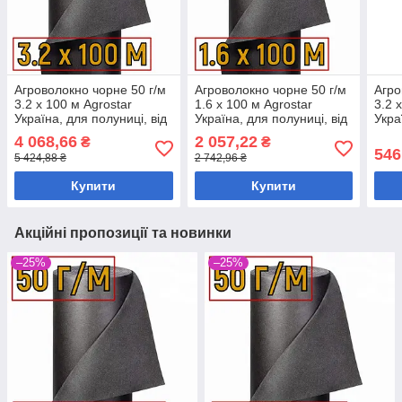
Агроволокно чорне 50 г/м
Агроволокно чорне 50 г/м
Агро
3.2 х 100 м Agrostar
1.6 х 100 м Agrostar
3.2 
Україна, для полуниці, від
Україна, для полуниці, від
Укра
бур'янів
бур'янів
бур'
4 068,66
2 057,22
₴
₴
546
5 424,88 ₴
2 742,96 ₴
Купити
Купити
Акційні пропозиції та новинки
–25%
–25%