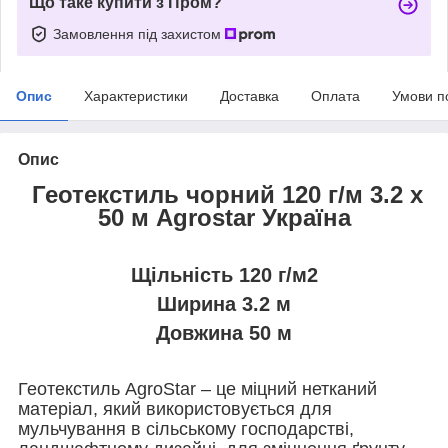
Що таке купити з Пром?
Замовлення під захистом
Опис
Характеристики
Доставка
Оплата
Умови п
Опис
Геотекстиль чорний 120 г/м 3.2 х
50 м Agrostar Україна
Щільність 120 г/м2
Ширина 3.2 м
Довжина 50 м
Геотекстиль AgroStar – це міцний нетканий
матеріал, який використовується для
мульчування в сільському господарстві,