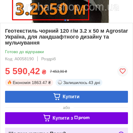
Геотекстиль чорний 120 г/м 3.2 х 50 м Agrostar
Україна, для ландшафтного дизайну та
мульчування
Готово до відправки
Код: А0058190
Роздріб
5 590,42
₴
7 453,90 ₴
Економія
1863.47 ₴
Залишилось
43 дні
Купити
або
Купити з