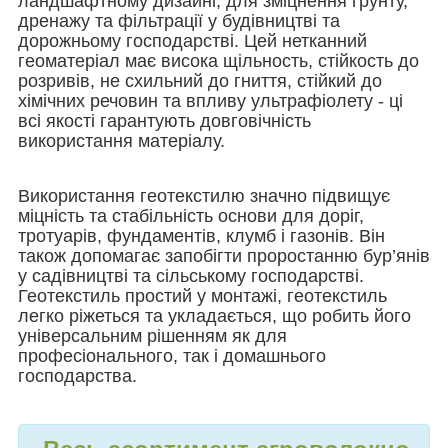
ландшафтному дизайні, для зміцнення ґрунту,
дренажу та фільтрації у будівництві та
дорожньому господарстві. Цей нетканний
геоматеріал має висока щільность, стійкость до
розривів, не схильний до гниття, стійкий до
хімічних речовин та впливу ультрафіолету - ці
всі якості гарантують довговічність
використання матеріалу.
Використання геотекстилю значно підвищує
міцність та стабільність основи для доріг,
тротуарів, фундаментів, клумб і газонів. Він
також допомагає запобігти проростанню бур’янів
у садівництві та сільському господарстві.
Геотекстиль простий у монтажі, геотекстиль
легко ріжеться та укладається, що робить його
універсальним рішенням як для
професіонального, так і домашнього
господарства.