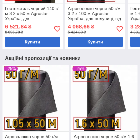
Геотекстиль чорний 140 г/
Агроволокно чорне 50 г/м
Геот
м 3.2 х 50 м Agrostar
3.2 х 100 м Agrostar
м 1.
Україна, для
Україна, для полуниці, від
Укра
ландшафтного дизайну та
бур'янів
ланд
6 521,84
4 068,66
3 2
₴
₴
мульчування
муль
8 695,78 ₴
5 424,88 ₴
4 381
Купити
Купити
Акційні пропозиції та новинки
–25%
–25%
Агроволокно чорне 50 г/м
Агроволокно чорне 50 г/м 1.6