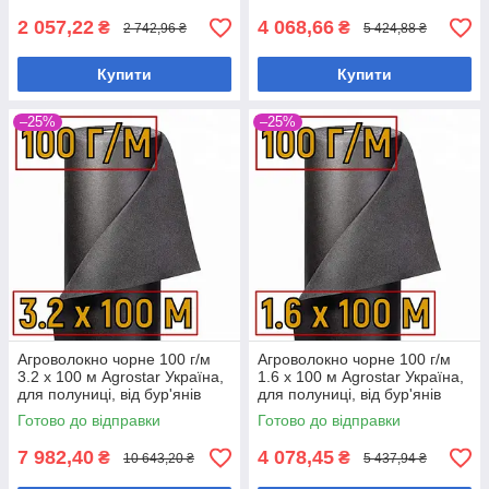
2 057,22
4 068,66
₴
₴
2 742,96 ₴
5 424,88 ₴
Купити
Купити
–25%
–25%
Агроволокно чорне 100 г/м
Агроволокно чорне 100 г/м
3.2 х 100 м Agrostar Україна,
1.6 х 100 м Agrostar Україна,
для полуниці, від бур'янів
для полуниці, від бур'янів
Готово до відправки
Готово до відправки
7 982,40
4 078,45
₴
₴
10 643,20 ₴
5 437,94 ₴