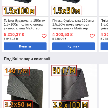
Плівка будівельна 150мкм
Плівка будівельна 220мкм
Плів
1.5х100м поліетиленова
1.5х50м поліетиленова
1.5х
універсальна Майстер
універсальна Майстер
унів
5 210,37
4 303,53
4 3
₴
₴
6 947,16 ₴
5 738,04 ₴
5 738
Купити
Купити
Подібні товари компанії