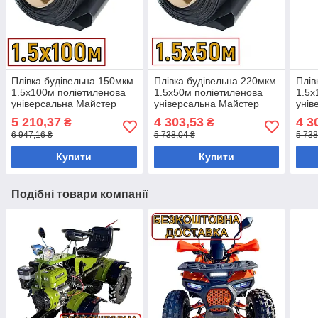
Плівка будівельна 150мкм
Плівка будівельна 220мкм
Плів
1.5х100м поліетиленова
1.5х50м поліетиленова
1.5х
універсальна Майстер
універсальна Майстер
унів
5 210,37
4 303,53
4 3
₴
₴
6 947,16 ₴
5 738,04 ₴
5 738
Купити
Купити
Подібні товари компанії