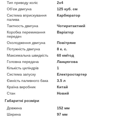
Тип приводу коліс
2х4
Об'єм двигуна
125 куб. см
Система вприскування
Карбюратор
палива
Тактность двигуна
Чотиритактний
Коробка перемикання
Варіатор
передач
Охолодження двигуна
Повітряне
Потужність двигуна
8 к. с.
Максимальна швидкість
60 км/год
Головна передача
Ланцюгова
Кількість циліндрів
1
Система запуску
Електростартер
Ємність паливного бака
3.5 л
Країна виробник
Китай
Стан
Новий
Габаритні розміри
Довжина
152 мм
Ширина
97 мм