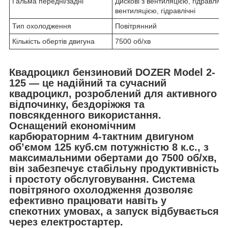
Гальма передні/задні
Дискові з вентиляцією, гідравлічні
вентиляцією, гідравлічні
Тип охолодження
Повітрянний
Кількість обертів двигуна
7500 об/хв
Квадроцикл бензиновий DOZER Model 2-
125 — це надійний та сучасний
квадроцикл, розроблений для активного
відпочинку, бездоріжжя та
повсякденного використання.
Оснащений економічним
карбюраторним 4-тактним двигуном
об’ємом 125 куб.см потужністю 8 к.с., з
максимальними обертами до 7500 об/хв,
він забезпечує стабільну продуктивність
і простоту обслуговування. Система
повітряного охолодження дозволяє
ефективно працювати навіть у
спекотних умовах, а запуск відбувається
через електростартер.