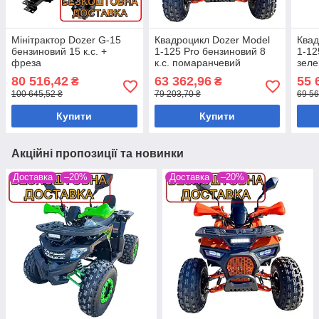
Мінітрактор Dozer G-15
Квадроцикл Dozer Model
Квад
бензиновий 15 к.с. +
1-125 Pro бензиновий 8
1-12
фреза
к.с. помаранчевий
зел
80 516,42
63 362,96
55 
₴
₴
100 645,52 ₴
79 203,70 ₴
69 56
Купити
Купити
Акційні пропозиції та новинки
Доставка
–20%
Доставка
–20%