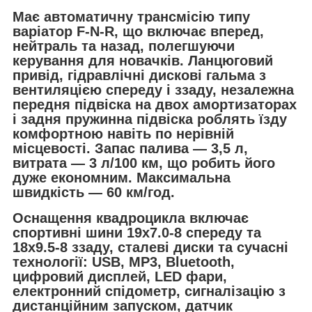
Має автоматичну трансмісію типу
варіатор F-N-R, що включає вперед,
нейтраль та назад, полегшуючи
керування для новачків. Ланцюговий
привід, гідравлічні дискові гальма з
вентиляцією спереду і ззаду, незалежна
передня підвіска на двох амортизаторах
і задня пружинна підвіска роблять їзду
комфортною навіть по нерівній
місцевості. Запас палива — 3,5 л,
витрата — 3 л/100 км, що робить його
дуже економним. Максимальна
швидкість — 60 км/год.
Оснащення квадроцикла включає
спортивні шини 19х7.0-8 спереду та
18х9.5-8 ззаду, сталеві диски та сучасні
технології: USB, MP3, Bluetooth,
цифровий дисплей, LED фари,
електронний спідометр, сигналізацію з
дистанційним запуском, датчик