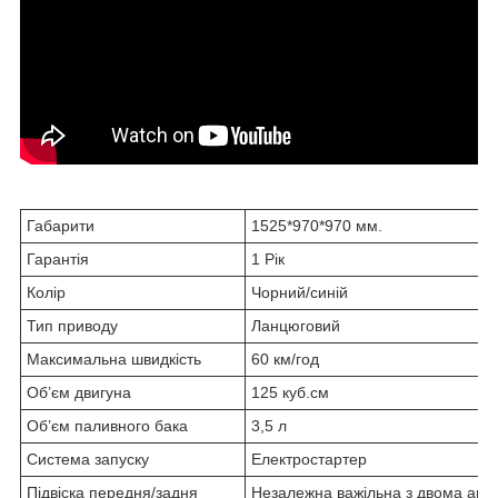
Габарити
1525*970*970 мм.
Гарантія
1 Рік
Колір
Чорний/синій
Тип приводу
Ланцюговий
Максимальна швидкість
60 км/год
Об’єм двигуна
125 куб.см
Об’єм паливного бака
3,5 л
Система запуску
Електростартер
Підвіска передня/задня
Незалежна важільна з двома амо