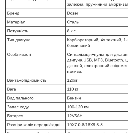
залежна, пружинний амортизато
Бренд
Dozer
Матеріал
Сталь
Потужність
8 к.с.
Тип двигуна
Карбюраторний, 4х тактний, 1-ци
бензиновий
Особливості
Сигналізація+пульт для дистанцій
двигуна,USB, MP3, Bluetooth, ци
дісплей, електронний спідометр, 
палива.
Вантажопідйомність
120кг
Вага
110 кг
Вид пального
Бензин
Запас ходу
100-120 км
Батарея
12V5AH
Розміри коліс передні/задні
19X7.0-8/18X9.5-8