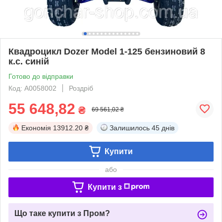
Квадроцикл Dozer Model 1-125 бензиновий 8
к.с. синій
Готово до відправки
Код: А0058002
Роздріб
55 648,82
₴
69 561,02 ₴
Економія
13912.20 ₴
Залишилось
45 днів
Купити
або
Купити з
Що таке купити з Пром?