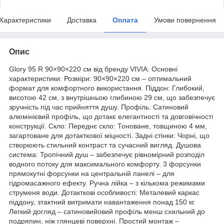
Характеристики
Доставка
Оплата
Умови повернення
Опис
Glory 95 R 90×90×220 см від бренду VIVIA: Основні
характеристики: Розміри: 90×90×220 см – оптимальний
формат для комфортного використання. Піддон: Глибокий,
висотою 42 см, з внутрішньою глибиною 29 см, що забезпечує
зручність під час прийняття душу. Профіль: Сатиновий
алюмінієвий профіль, що дотакє елегантності та довговічності
конструкції. Скло: Переднє скло: Тоноване, товщиною 4 мм,
загартоване для дотакткової міцності. Задні стінки: Чорні, що
створюють стильний контраст та сучасний вигляд. Душова
система: Тропічний душ – забезпечує рівномірний розподіл
водного потоку для максимального комфорту. 3 форсунки
прямокутні форсунки на центральній панелі – для
гідромасажного ефекту. Ручна лійка – з кількома режимами
струменя води. Дотакткові особливості: Металевий каркас
піддону, зтактний витримати навантаження понад 150 кг.
Легкий догляд – сатиновийовий профіль менш схильний до
подряпин, ніж глянцеві поверхні. Простий монтаж –