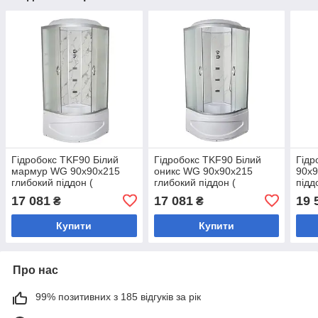
Гідробокс TKF90 Білий
Гідробокс TKF90 Білий
Гідр
мармур WG 90x90x215
оникс WG 90x90x215
90x9
глибокий піддон (
глибокий піддон (
підд
А0045227 )
А0045225 )
17 081
17 081
19 
₴
₴
Купити
Купити
Про нас
99% позитивних з 185 відгуків за рік