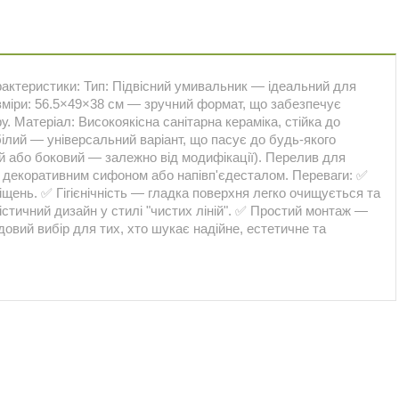
рактеристики: Тип: Підвісний умивальник — ідеальний для
озміри: 56.5×49×38 см — зручний формат, що забезпечує
. Матеріал: Високоякісна санітарна кераміка, стійка до
 білий — універсальний варіант, що пасує до будь-якого
ний або боковий — залежно від модифікації). Перелив для
з декоративним сифоном або напівп'єдесталом. Переваги: ✅
щень. ✅ Гігієнічність — гладка поверхня легко очищується та
стичний дизайн у стилі "чистих ліній". ✅ Простий монтаж —
овий вибір для тих, хто шукає надійне, естетичне та