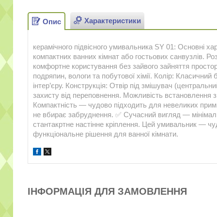
Характеристики
Опис
керамічного підвісного умивальника SY 01: Основні ха
компактних ванних кімнат або гостьових санвузлів. Р
комфортне користування без зайвого зайняття простору
подряпин, вологи та побутової хімії. Колір: Класичний
інтер’єру. Конструкція: Отвір під змішувач (централь
захисту від переповнення. Можливість встановлення 
Компактність — чудово підходить для невеликих примі
не вбирає забруднення. ✅ Сучасний вигляд — мінімалі
стантакртне настінне кріплення. Цей умивальник — чуд
функціональне рішення для ванної кімнати.
ІНФОРМАЦІЯ ДЛЯ ЗАМОВЛЕННЯ