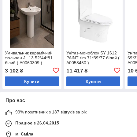
Умивальник керамічний
Унітаз-моноблок SY 1612
Уніт
тюльпан JL 13 52*44*81
PAINT rim 71*39*77 білий (
69*3
білий ( А0060309 )
А0058450 )
А005
3 102
11 417
10 
₴
₴
Купити
Купити
Про нас
99% позитивних з 187 відгуків за рік
Працює з 26.04.2015
м. Сміла