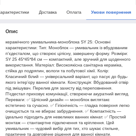
арактеристики
Доставка
Оплата
Умови повернення
Опис
керамічного умивальника-моноблока SY 25: Основні
характеристики: Тип: Моноблок — умивальник із вбудованим
п'єдесталом, що створює цілісну, завершену форму. Розміри:
SY 25 45*45*84 см — компактний, але зручний для щоденного
використання. Матеріал: Високоякісна санітарна кераміка,
стійка до подряпин, вологи та побутової хімії. Колір:
Класичний білий — універсальний варіант, що пасує до будь-
якого інтер’єру ванної кімнати. Конструкція: Вбудований отвір
під змішувач. Перелив для захисту від переповнення.
П'єдестал приховує комунікації, створюючи акуратний вигляд.
Переваги: ✅ Цілісний дизайн — моноблок виглятакє
естетично та сучасно. ✅ Гігієнічність — гладка поверхня легко
очищується та не вбирає забруднення. ✅ Компактність —
ідеально підходить для невеликих ванних кімнат. ✅ Простий
монтаж — стантакртне підключення та кріплення. Цей
умивальник — чудовий вибір для тих, хто шукає стильне,
практичне та довговічне рішення для ванної кімнати.