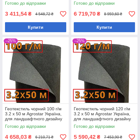
бур'янів
бур'янів
Готово до відправки
Готово до відправки
3 411,54
6 719,70
₴
₴
4 548,72 ₴
8 959,60 ₴
Купити
Купити
–25%
–25%
Геотекстиль чорний 100 г/м
Геотекстиль чорний 120 г/м
3.2 х 50 м Agrostar Україна,
3.2 х 50 м Agrostar Україна,
для ландшафтного дизайну
для ландшафтного дизайну
та мульчування
та мульчування
Готово до відправки
Готово до відправки
4 658,03
5 590,42
₴
₴
6 210,71 ₴
7 453,90 ₴