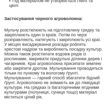
Під матеріалом не утворюється гнилі та
цвілі
Застосування чорного агроволокна:
Мульчу розстелюють на підготовлену грядку та
закріплюють один із країв. Потім по черзі
розправляють, натягують і закріплюють усі краї.
У місцях висаджування розсади роблять
хрестові надрізи та виробляють посадку культур.
Можна також розстилати вздовж рядів із
рослинами, закривати придульні ділянки дерев і
чагарників. Краї агроволокна присипати землею
або закріпити дротом. Мульчування проводиться
тільки по пухкому та вологому ґрунті.
Мульчування — гарний спосіб збагатити бідний
ґрунт. Агроволокно не знімають аж до ліквідації
культури. На грядках із багаторічними ягідними
культурами (полуниця, суниця тощо) матеріал
міститься цілий рік.