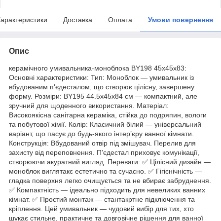
арактеристики
Доставка
Оплата
Умови повернення
Опис
керамічного умивальника-моноблока BY198 45x45x83:
Основні характеристики: Тип: Моноблок — умивальник із
вбудованим п'єдесталом, що створює цілісну, завершену
форму. Розміри: BY195 44.5x45x84 см — компактний, але
зручний для щоденного використання. Матеріал:
Високоякісна санітарна кераміка, стійка до подряпин, вологи
та побутової хімії. Колір: Класичний білий — універсальний
варіант, що пасує до будь-якого інтер’єру ванної кімнати.
Конструкція: Вбудований отвір під змішувач. Перелив для
захисту від переповнення. П'єдестал приховує комунікації,
створюючи акуратний вигляд. Переваги: ✅ Цілісний дизайн —
моноблок виглятакє естетично та сучасно. ✅ Гігієнічність —
гладка поверхня легко очищується та не вбирає забруднення.
✅ Компактність — ідеально підходить для невеликих ванних
кімнат. ✅ Простий монтаж — стантакртне підключення та
кріплення. Цей умивальник — чудовий вибір для тих, хто
шукає стильне, практичне та довговічне рішення для ванної