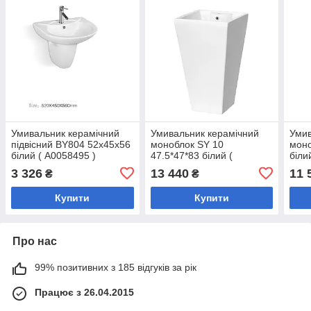
Умивальник керамічний
Умивальник керамічний
Умив
підвісний BY804 52x45x56
моноблок SY 10
моно
білий ( А0058495 )
47.5*47*83 білий (
біли
А0058456 )
3 326
13 440
11 
₴
₴
Купити
Купити
Про нас
99% позитивних з 185 відгуків за рік
Працює з 26.04.2015