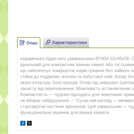
Характеристики
Опис
керамічного підвісного умивальника BY804 52x45x56: 
ідеальний для компактних ванних кімнат або гостьови
що забезпечує комфортне користування без зайвого зай
стійка до подряпин, вологи та побутової хімії. Колір: 
якого інтер’єру. Конструкція: Отвір під змішувач (цен
захисту від переповнення. Можливість встановлення 
Компактність — чудово підходить для невеликих примі
не вбирає забруднення. ✅ Сучасний вигляд — мінімалі
стантакртне настінне кріплення. Цей умивальник — чуд
функціональне рішення для ванної кімнати.