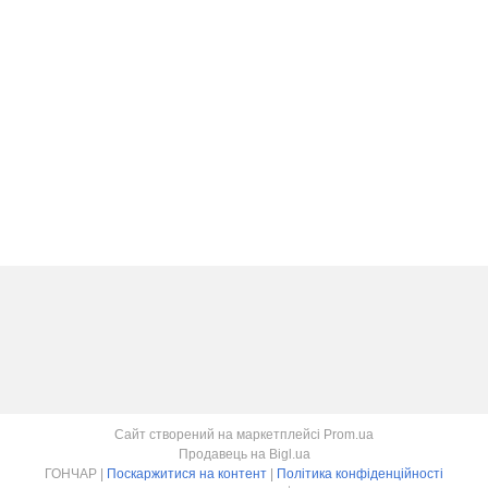
Сайт створений на маркетплейсі
Prom.ua
Продавець на Bigl.ua
ГОНЧАР |
Поскаржитися на контент
|
Політика конфіденційності