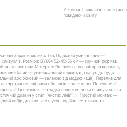
У компанії підключені електронн
покидаючи сайту.
Основні характеристики: Тип: Підвісний умивальник —
х санвузлів. Розміри: BY804 52x45x56 см — зручний формат,
няття простору. Матеріал: Високоякісна санітарна кераміка,
Класичний білий — універсальний варіант, що пасує до будь-
тральний або боковий — залежно від модифікації). Перелив для
з декоративним сифоном або напівп'єдесталом. Переваги: ✅
щень. ✅ Гігієнічність — гладка поверхня легко очищується та
стичний дизайн у стилі "чистих ліній". ✅ Простий монтаж —
овий вибір для тих, хто шукає надійне, естетичне та